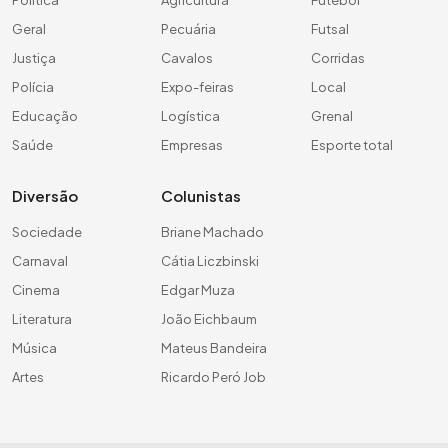
Política
Agricultura
Futebol
Geral
Pecuária
Futsal
Justiça
Cavalos
Corridas
Polícia
Expo-feiras
Local
Educação
Logística
Grenal
Saúde
Empresas
Esporte total
Diversão
Colunistas
Sociedade
Briane Machado
Carnaval
Cátia Liczbinski
Cinema
Edgar Muza
Literatura
João Eichbaum
Música
Mateus Bandeira
Artes
Ricardo Peró Job