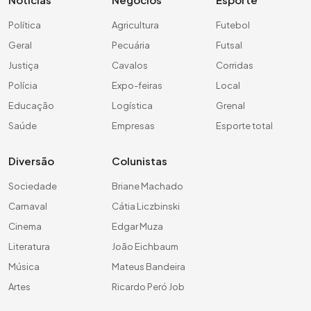
Política
Agricultura
Futebol
Geral
Pecuária
Futsal
Justiça
Cavalos
Corridas
Polícia
Expo-feiras
Local
Educação
Logística
Grenal
Saúde
Empresas
Esporte total
Diversão
Colunistas
Sociedade
Briane Machado
Carnaval
Cátia Liczbinski
Cinema
Edgar Muza
Literatura
João Eichbaum
Música
Mateus Bandeira
Artes
Ricardo Peró Job