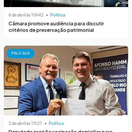
6 de abril às 10h42
•
Política
Câmara promove audiência para discutir
critérios de preservação patrimonial
PELO SUS
2 de abril às 11h27
•
Política
Deputado propõe vacinação domiciliar para