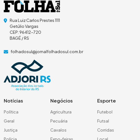
Rua Luiz Carlos Prestes 1111
Getúlio Vargas
CEP: 96412-720
BAGÉ / RS
folhadosul@jornalfolhadosul.com.br
Notícias
Negócios
Esporte
Política
Agricultura
Futebol
Geral
Pecuária
Futsal
Justiça
Cavalos
Corridas
Polícia
Expo-feiras
Local