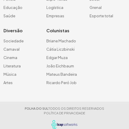
Educação
Logística
Grenal
Saúde
Empresas
Esporte total
Diversão
Colunistas
Sociedade
Briane Machado
Carnaval
Cátia Liczbinski
Cinema
Edgar Muza
Literatura
João Eichbaum
Música
Mateus Bandeira
Artes
Ricardo Peró Job
FOLHA DO SUL
TODOS OS DIREITOS RESERVADOS
POLÍTICA DE PRIVACIDADE