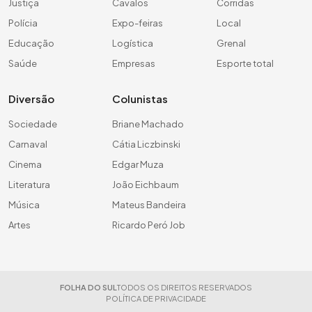
Justiça
Cavalos
Corridas
Polícia
Expo-feiras
Local
Educação
Logística
Grenal
Saúde
Empresas
Esporte total
Diversão
Colunistas
Sociedade
Briane Machado
Carnaval
Cátia Liczbinski
Cinema
Edgar Muza
Literatura
João Eichbaum
Música
Mateus Bandeira
Artes
Ricardo Peró Job
FOLHA DO SUL
TODOS OS DIREITOS RESERVADOS
POLÍTICA DE PRIVACIDADE