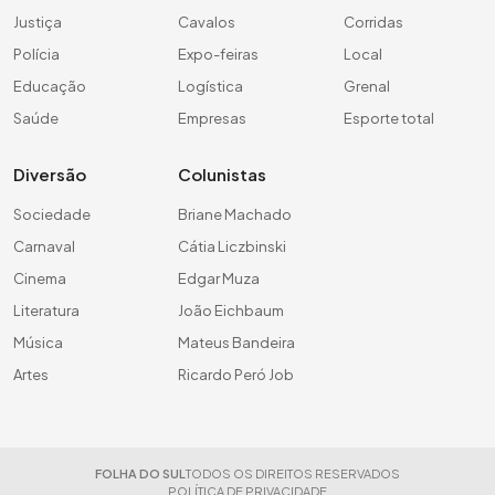
Justiça
Cavalos
Corridas
Polícia
Expo-feiras
Local
Educação
Logística
Grenal
Saúde
Empresas
Esporte total
Diversão
Colunistas
Sociedade
Briane Machado
Carnaval
Cátia Liczbinski
Cinema
Edgar Muza
Literatura
João Eichbaum
Música
Mateus Bandeira
Artes
Ricardo Peró Job
FOLHA DO SUL
TODOS OS DIREITOS RESERVADOS
POLÍTICA DE PRIVACIDADE