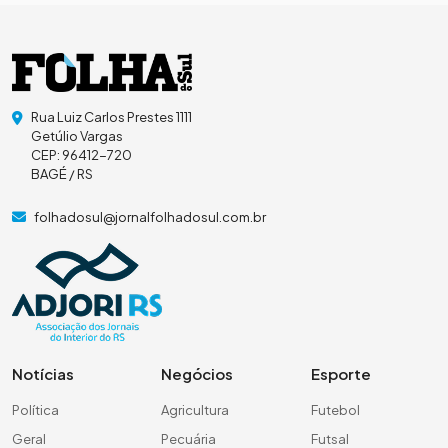
Rua Luiz Carlos Prestes 1111
Getúlio Vargas
CEP: 96412-720
BAGÉ / RS
folhadosul@jornalfolhadosul.com.br
Notícias
Negócios
Esporte
Política
Agricultura
Futebol
Geral
Pecuária
Futsal