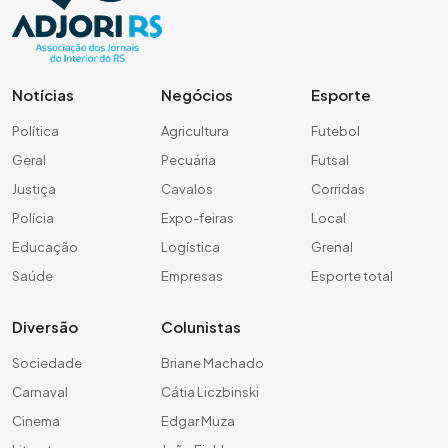
Notícias
Negócios
Esporte
Política
Agricultura
Futebol
Geral
Pecuária
Futsal
Justiça
Cavalos
Corridas
Polícia
Expo-feiras
Local
Educação
Logística
Grenal
Saúde
Empresas
Esporte total
Diversão
Colunistas
Sociedade
Briane Machado
Carnaval
Cátia Liczbinski
Cinema
Edgar Muza