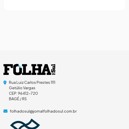
Rua Luiz Carlos Prestes 1111
Getúlio Vargas
CEP: 96412-720
BAGÉ / RS
folhadosul@jornalfolhadosul.com.br