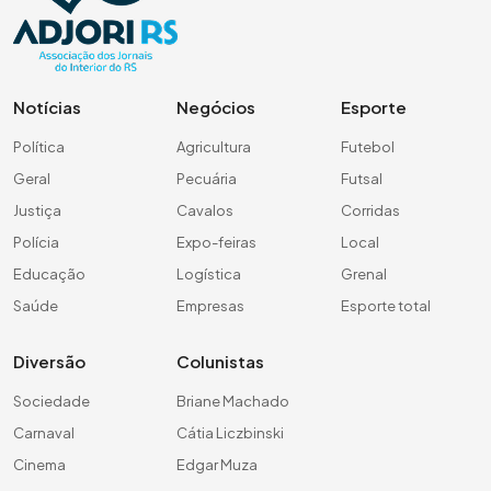
Notícias
Negócios
Esporte
Política
Agricultura
Futebol
Geral
Pecuária
Futsal
Justiça
Cavalos
Corridas
Polícia
Expo-feiras
Local
Educação
Logística
Grenal
Saúde
Empresas
Esporte total
Diversão
Colunistas
Sociedade
Briane Machado
Carnaval
Cátia Liczbinski
Cinema
Edgar Muza