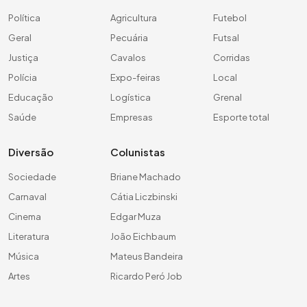
Política
Agricultura
Futebol
Geral
Pecuária
Futsal
Justiça
Cavalos
Corridas
Polícia
Expo-feiras
Local
Educação
Logística
Grenal
Saúde
Empresas
Esporte total
Diversão
Colunistas
Sociedade
Briane Machado
Carnaval
Cátia Liczbinski
Cinema
Edgar Muza
Literatura
João Eichbaum
Música
Mateus Bandeira
Artes
Ricardo Peró Job