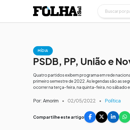
MÍDIA
PSDB, PP, União e N
Quatro partidos exibem programa em rede nacional
primeiro semestre de 2022. As legendas são as seg
ocorrer na terça-feira, na quinta-feira, no sábado 
Por: Amorim
•
02/05/2022
•
Política
Compartilhe este artigo