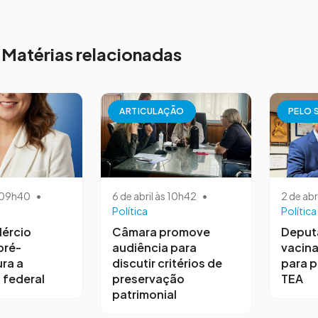
Matérias relacionadas
ARTICULAÇÃO
PELO 
s 09h40
•
6 de abril às 10h42
•
2 de abr
Política
Política
ércio
Câmara promove
Deput
pré-
audiência para
vacina
ra a
discutir critérios de
para 
 federal
preservação
TEA
patrimonial