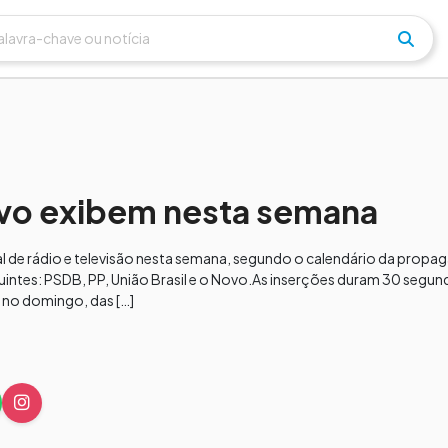
ovo exibem nesta semana
 de rádio e televisão nesta semana, segundo o calendário da propag
uintes: PSDB, PP, União Brasil e o Novo.As inserções duram 30 segu
e no domingo, das […]