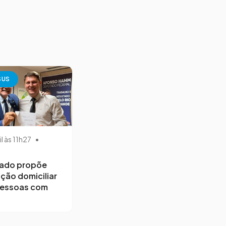
SUS
il às 11h27
•
ado propõe
ção domiciliar
pessoas com