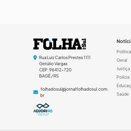
Notíc
Polític
Rua Luiz Carlos Prestes 1111
Geral
Getúlio Vargas
Justiça
CEP: 96412-720
BAGÉ / RS
Polícia
Educa
folhadosul@jornalfolhadosul.com.
Saúde
br