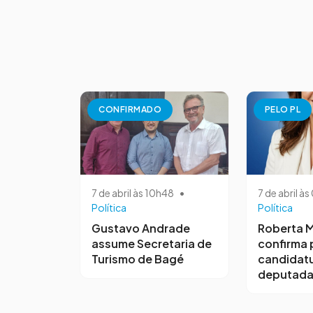
CONFIRMADO
PELO PL
7 de abril às 10h48
•
7 de abril à
Política
Política
Gustavo Andrade
Roberta M
assume Secretaria de
confirma 
Turismo de Bagé
candidatu
deputada