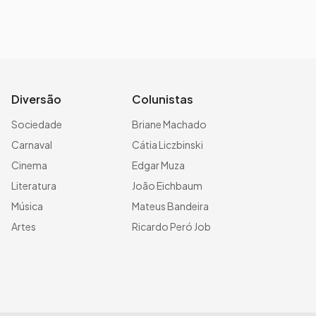
Diversão
Colunistas
Sociedade
Briane Machado
Carnaval
Cátia Liczbinski
Cinema
Edgar Muza
Literatura
João Eichbaum
Música
Mateus Bandeira
Artes
Ricardo Peró Job