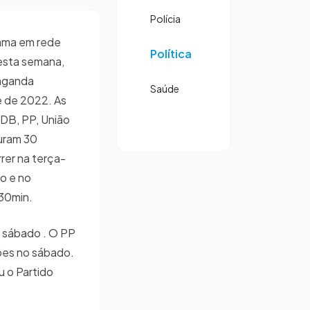
Polícia
ama em rede
Política
nesta semana,
paganda
Saúde
e de 2022. As
DB, PP, União
duram 30
rer na terça-
do e no
30min.
o sábado . O PP
ções no sábado.
u o Partido