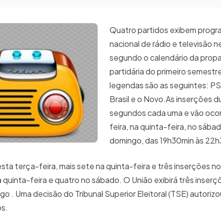
Quatro partidos exibem progr
nacional de rádio e televisão 
segundo o calendário da pro
partidária do primeiro semestr
legendas são as seguintes: PS
Brasil e o Novo.As inserções 
segundos cada uma e vão ocor
feira, na quinta-feira, no sába
domingo, das 19h30min às 22h
ta terça-feira, mais sete na quinta-feira e três inserções n
na quinta-feira e quatro no sábado. O União exibirá três inser
o . Uma decisão do Tribunal Superior Eleitoral (TSE) autorizo
os.