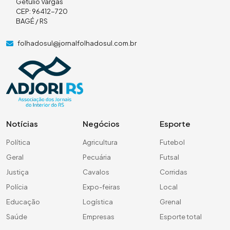
Getúlio Vargas
CEP: 96412-720
BAGÉ / RS
folhadosul@jornalfolhadosul.com.br
Notícias
Negócios
Esporte
Política
Agricultura
Futebol
Geral
Pecuária
Futsal
Justiça
Cavalos
Corridas
Polícia
Expo-feiras
Local
Educação
Logística
Grenal
Saúde
Empresas
Esporte total