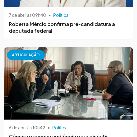
7 de abril às 09h40
•
Política
Roberta Mércio confirma pré-candidatura a
deputada federal
ARTICULAÇÃO
6 de abril às 10h42
•
Política
Câmara promove audiência para discutir