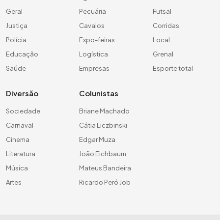
Geral
Pecuária
Futsal
Justiça
Cavalos
Corridas
Polícia
Expo-feiras
Local
Educação
Logística
Grenal
Saúde
Empresas
Esporte total
Diversão
Colunistas
Sociedade
Briane Machado
Carnaval
Cátia Liczbinski
Cinema
Edgar Muza
Literatura
João Eichbaum
Música
Mateus Bandeira
Artes
Ricardo Peró Job