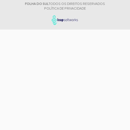
FOLHA DO SUL
TODOS OS DIREITOS RESERVADOS
POLÍTICA DE PRIVACIDADE