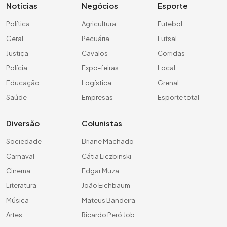
Notícias
Negócios
Esporte
Política
Agricultura
Futebol
Geral
Pecuária
Futsal
Justiça
Cavalos
Corridas
Polícia
Expo-feiras
Local
Educação
Logística
Grenal
Saúde
Empresas
Esporte total
Diversão
Colunistas
Sociedade
Briane Machado
Carnaval
Cátia Liczbinski
Cinema
Edgar Muza
Literatura
João Eichbaum
Música
Mateus Bandeira
Artes
Ricardo Peró Job