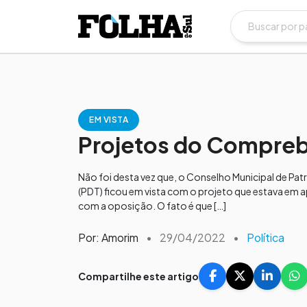
EM VISTA
Projetos do Compre
Não foi desta vez que, o Conselho Municipal de Pat
(PDT) ficou em vista com o projeto que estava em ap
com a oposição. O fato é que […]
Por: Amorim
•
29/04/2022
•
Política
Compartilhe este artigo