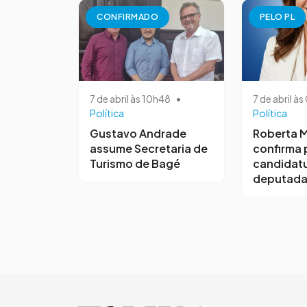
CONFIRMADO
PELO PL
7 de abril às 10h48
•
7 de abril à
Política
Política
Gustavo Andrade
Roberta M
assume Secretaria de
confirma 
Turismo de Bagé
candidatu
deputada