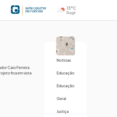
13°C
Bagé
Notícias
ador Caio Ferreira
ojeto fica em vista
Educação
Educação
Geral
Justiça