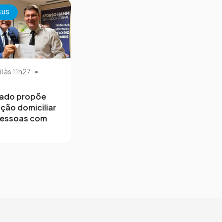
SUS
il às 11h27
•
ado propõe
ção domiciliar
pessoas com