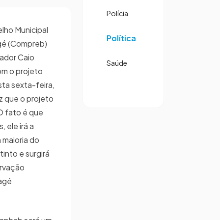
Polícia
elho Municipal
Política
agé (Compreb)
eador Caio
Saúde
om o projeto
ta sexta-feira,
z que o projeto
O fato é que
 ele irá a
 maioria do
into e surgirá
ervação
Bagé