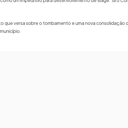
 como um impeditivo para desenvolvimento de Bagé. Já o C
eto que versa sobre o tombamento e uma nova consolidação d
 município.