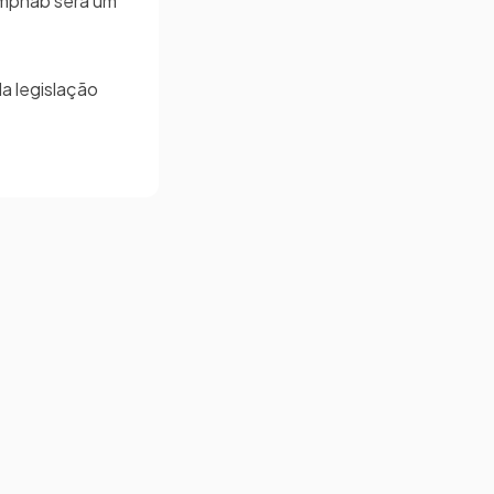
omphab será um
a legislação