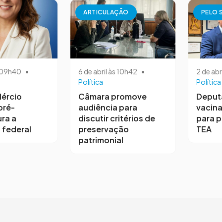
ARTICULAÇÃO
PELO 
s 09h40
•
6 de abril às 10h42
•
2 de abr
Política
Política
ércio
Câmara promove
Deput
pré-
audiência para
vacina
ra a
discutir critérios de
para 
 federal
preservação
TEA
patrimonial