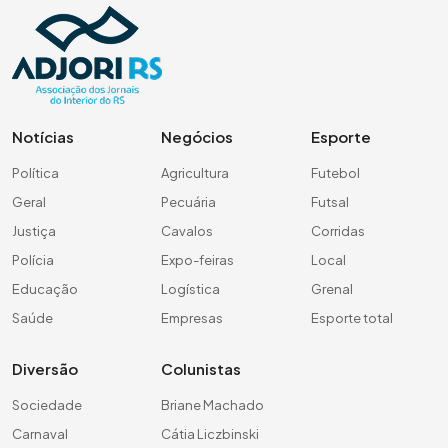
Notícias
Negócios
Esporte
Política
Agricultura
Futebol
Geral
Pecuária
Futsal
Justiça
Cavalos
Corridas
Polícia
Expo-feiras
Local
Educação
Logística
Grenal
Saúde
Empresas
Esporte total
Diversão
Colunistas
Sociedade
Briane Machado
Carnaval
Cátia Liczbinski