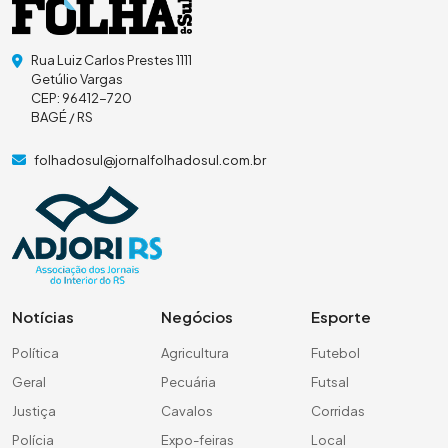
Rua Luiz Carlos Prestes 1111
Getúlio Vargas
CEP: 96412-720
BAGÉ / RS
folhadosul@jornalfolhadosul.com.br
Notícias
Negócios
Esporte
Política
Agricultura
Futebol
Geral
Pecuária
Futsal
Justiça
Cavalos
Corridas
Polícia
Expo-feiras
Local