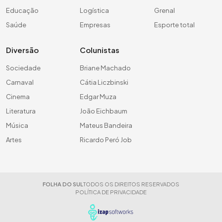
Educação
Logística
Grenal
Saúde
Empresas
Esporte total
Diversão
Colunistas
Sociedade
Briane Machado
Carnaval
Cátia Liczbinski
Cinema
Edgar Muza
Literatura
João Eichbaum
Música
Mateus Bandeira
Artes
Ricardo Peró Job
FOLHA DO SUL
TODOS OS DIREITOS RESERVADOS
POLÍTICA DE PRIVACIDADE