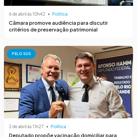
6 de abril às 10h42
•
Política
Câmara promove audiência para discutir
critérios de preservação patrimonial
PELO SUS
2 de abril às 11h27
•
Política
Deputado propõe vacinação domiciliar para