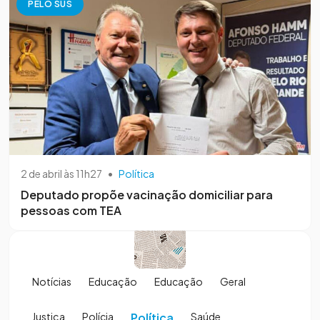
PELO SUS
2 de abril às 11h27
•
Política
Deputado propõe vacinação domiciliar para
pessoas com TEA
Notícias
Educação
Educação
Geral
Justiça
Polícia
Política
Saúde