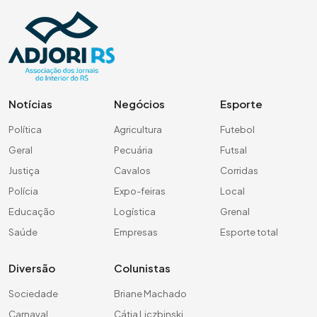
Notícias
Negócios
Esporte
Política
Agricultura
Futebol
Geral
Pecuária
Futsal
Justiça
Cavalos
Corridas
Polícia
Expo-feiras
Local
Educação
Logística
Grenal
Saúde
Empresas
Esporte total
Diversão
Colunistas
Sociedade
Briane Machado
Carnaval
Cátia Liczbinski