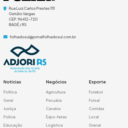
Rua Luiz Carlos Prestes 1111
Getúlio Vargas
CEP: 96412-720
BAGÉ / RS
folhadosul@jornalfolhadosul.com.br
Notícias
Negócios
Esporte
Política
Agricultura
Futebol
Geral
Pecuária
Futsal
Justiça
Cavalos
Corridas
Polícia
Expo-feiras
Local
Educação
Logística
Grenal