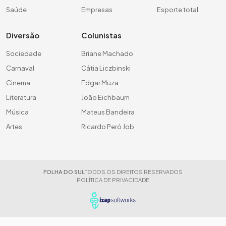
Saúde
Empresas
Esporte total
Diversão
Colunistas
Sociedade
Briane Machado
Carnaval
Cátia Liczbinski
Cinema
Edgar Muza
Literatura
João Eichbaum
Música
Mateus Bandeira
Artes
Ricardo Peró Job
FOLHA DO SUL
TODOS OS DIREITOS RESERVADOS
POLÍTICA DE PRIVACIDADE