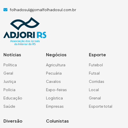
folhadosul@jornalfolhadosul.com.br
Notícias
Negócios
Esporte
Política
Agricultura
Futebol
Geral
Pecuária
Futsal
Justiça
Cavalos
Corridas
Polícia
Expo-feiras
Local
Educação
Logística
Grenal
Saúde
Empresas
Esporte total
Diversão
Colunistas