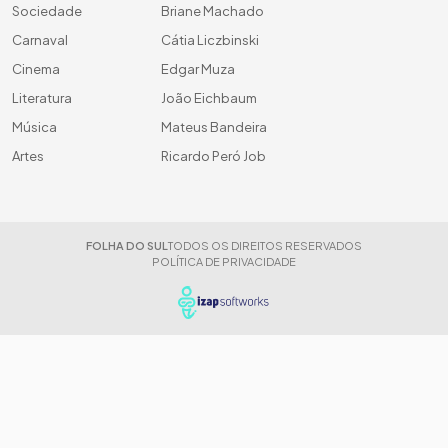
Sociedade
Briane Machado
Carnaval
Cátia Liczbinski
Cinema
Edgar Muza
Literatura
João Eichbaum
Música
Mateus Bandeira
Artes
Ricardo Peró Job
FOLHA DO SUL
TODOS OS DIREITOS RESERVADOS
POLÍTICA DE PRIVACIDADE