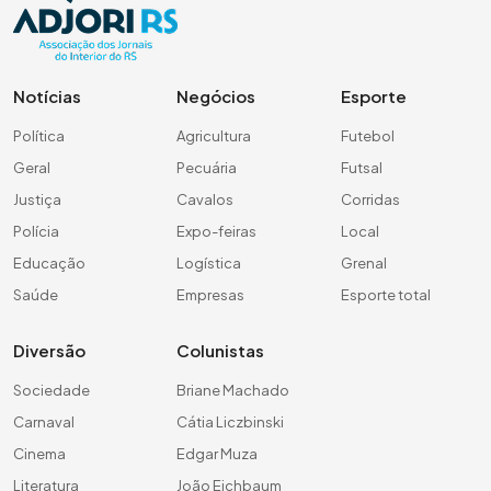
Notícias
Negócios
Esporte
Política
Agricultura
Futebol
Geral
Pecuária
Futsal
Justiça
Cavalos
Corridas
Polícia
Expo-feiras
Local
Educação
Logística
Grenal
Saúde
Empresas
Esporte total
Diversão
Colunistas
Sociedade
Briane Machado
Carnaval
Cátia Liczbinski
Cinema
Edgar Muza
Literatura
João Eichbaum