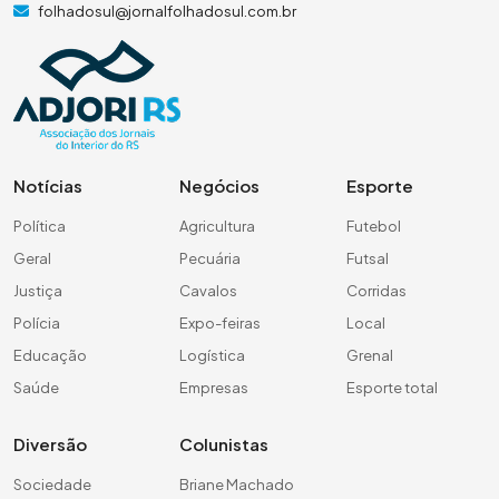
folhadosul@jornalfolhadosul.com.br
Notícias
Negócios
Esporte
Política
Agricultura
Futebol
Geral
Pecuária
Futsal
Justiça
Cavalos
Corridas
Polícia
Expo-feiras
Local
Educação
Logística
Grenal
Saúde
Empresas
Esporte total
Diversão
Colunistas
Sociedade
Briane Machado