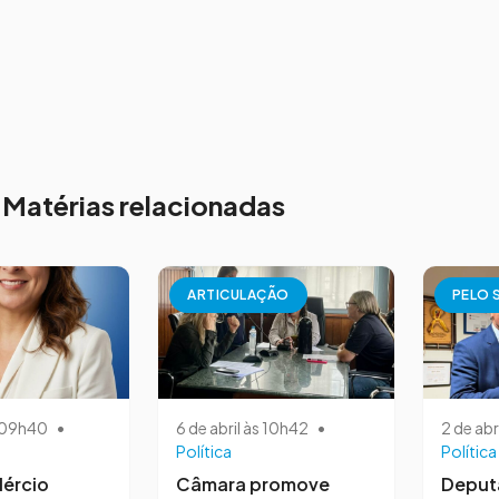
Matérias relacionadas
ARTICULAÇÃO
PELO 
s 09h40
•
6 de abril às 10h42
•
2 de abr
Política
Política
ércio
Câmara promove
Deput