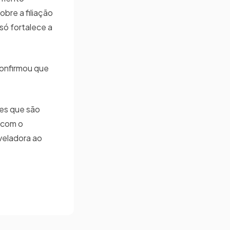
obre a filiação
só fortalece a
confirmou que
tes que são
 com o
veladora ao