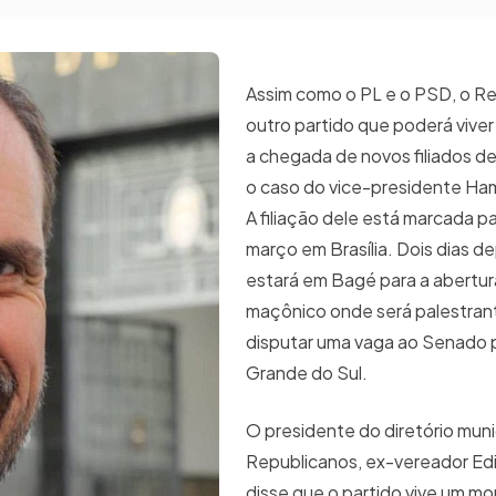
Assim como o PL e o PSD, o R
outro partido que poderá vive
a chegada de novos filiados d
o caso do vice-presidente Ha
A filiação dele está marcada pa
março em Brasília. Dois dias d
estará em Bagé para a abertur
maçônico onde será palestrante
disputar uma vaga ao Senado 
Grande do Sul.
O presidente do diretório muni
Republicanos, ex-vereador E
disse que o partido vive um 