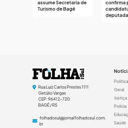
assume Secretaria de
confirma 
Turismo de Bagé
candidatu
deputada
Notíc
Polític
Rua Luiz Carlos Prestes 1111
Geral
Getúlio Vargas
Justiça
CEP: 96412-720
BAGÉ / RS
Polícia
Educa
folhadosul@jornalfolhadosul.com.
Saúde
br