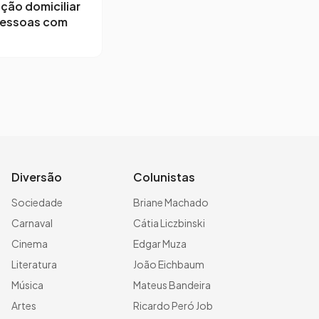
ção domiciliar
pessoas com
Diversão
Colunistas
Sociedade
Briane Machado
Carnaval
Cátia Liczbinski
Cinema
Edgar Muza
Literatura
João Eichbaum
Música
Mateus Bandeira
Artes
Ricardo Peró Job