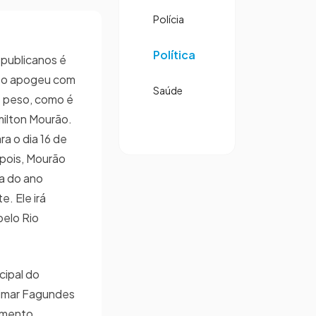
Polícia
Política
epublicanos é
r o apogeu com
Saúde
e peso, como é
milton Mourão.
ra o dia 16 de
epois, Mourão
a do ano
. Ele irá
pelo Rio
cipal do
dimar Fagundes
momento