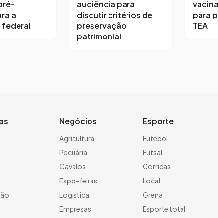
pré-
audiência para
vacina
ra a
discutir critérios de
para 
 federal
preservação
TEA
patrimonial
ias
Negócios
Esporte
a
Agricultura
Futebol
Pecuária
Futsal
Cavalos
Corridas
Expo-feiras
Local
ção
Logística
Grenal
Empresas
Esporte total