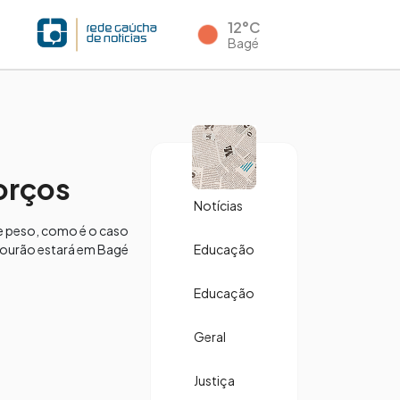
12°C
Bagé
orços
Notícias
de peso, como é o caso
 Mourão estará em Bagé
Educação
Educação
Geral
Justiça