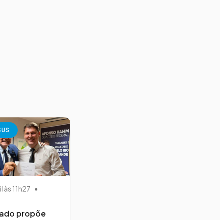
SUS
il às 11h27
•
ado propõe