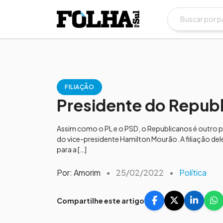
FILIAÇÃO
Presidente do Republ
Assim como o PL e o PSD, o Republicanos é outro p
do vice-presidente Hamilton Mourão. A filiação del
para a […]
Por: Amorim
•
25/02/2022
•
Política
Compartilhe este artigo