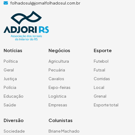
folhadosul@jornalfolhadosul.com.br
Notícias
Negócios
Esporte
Política
Agricultura
Futebol
Geral
Pecuária
Futsal
Justiça
Cavalos
Corridas
Polícia
Expo-feiras
Local
Educação
Logística
Grenal
Saúde
Empresas
Esporte total
Diversão
Colunistas
Sociedade
Briane Machado