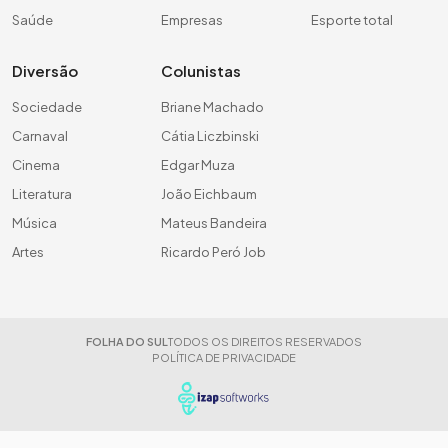
Saúde
Empresas
Esporte total
Diversão
Colunistas
Sociedade
Briane Machado
Carnaval
Cátia Liczbinski
Cinema
Edgar Muza
Literatura
João Eichbaum
Música
Mateus Bandeira
Artes
Ricardo Peró Job
FOLHA DO SUL
TODOS OS DIREITOS RESERVADOS
POLÍTICA DE PRIVACIDADE