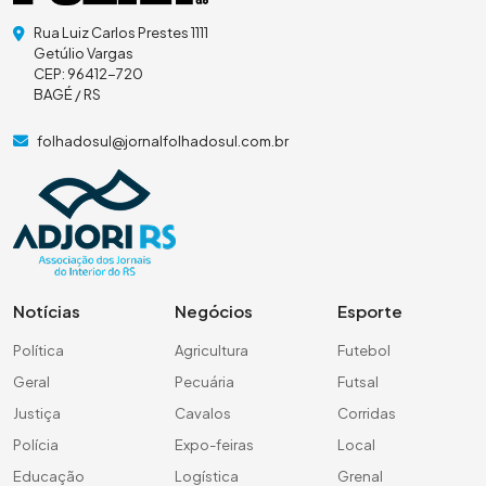
Rua Luiz Carlos Prestes 1111
Getúlio Vargas
CEP: 96412-720
BAGÉ / RS
folhadosul@jornalfolhadosul.com.br
Notícias
Negócios
Esporte
Política
Agricultura
Futebol
Geral
Pecuária
Futsal
Justiça
Cavalos
Corridas
Polícia
Expo-feiras
Local
Educação
Logística
Grenal