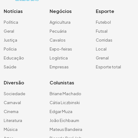
Notícias
Negócios
Esporte
Política
Agricultura
Futebol
Geral
Pecuária
Futsal
Justiça
Cavalos
Corridas
Polícia
Expo-feiras
Local
Educação
Logística
Grenal
Saúde
Empresas
Esporte total
Diversão
Colunistas
Sociedade
Briane Machado
Carnaval
Cátia Liczbinski
Cinema
Edgar Muza
Literatura
João Eichbaum
Música
Mateus Bandeira