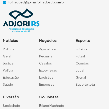
folhadosul@jornalfolhadosul.com.br
Notícias
Negócios
Esporte
Política
Agricultura
Futebol
Geral
Pecuária
Futsal
Justiça
Cavalos
Corridas
Polícia
Expo-feiras
Local
Educação
Logística
Grenal
Saúde
Empresas
Esporte total
Diversão
Colunistas
Sociedade
Briane Machado