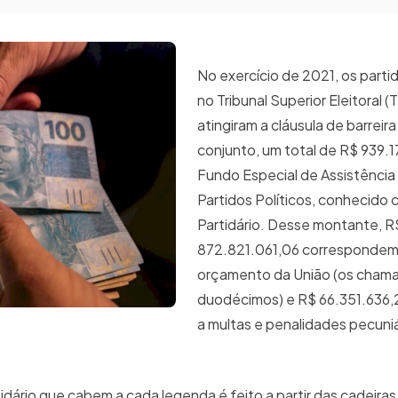
No exercício de 2021, os parti
no Tribunal Superior Eleitoral 
atingiram a cláusula de barrei
conjunto, um total de R$ 939.
Fundo Especial de Assistência
Partidos Políticos, conhecido
Partidário. Desse montante, R
872.821.061,06 correspondem 
orçamento da União (os cham
duodécimos) e R$ 66.351.636
a multas e penalidades pecuniá
dário que cabem a cada legenda é feito a partir das cadeira