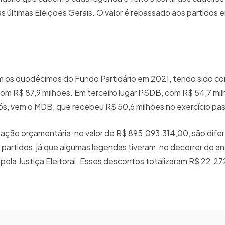
últimas Eleições Gerais. O valor é repassado aos partidos 
om os duodécimos do Fundo Partidário em 2021, tendo sido 
com R$ 87,9 milhões. Em terceiro lugar PSDB, com R$ 54,7 mi
ós, vem o MDB, que recebeu R$ 50,6 milhões no exercício pa
otação orçamentária, no valor de R$ 895.093.314,00, são dife
partidos, já que algumas legendas tiveram, no decorrer do a
 pela Justiça Eleitoral. Esses descontos totalizaram R$ 22.27