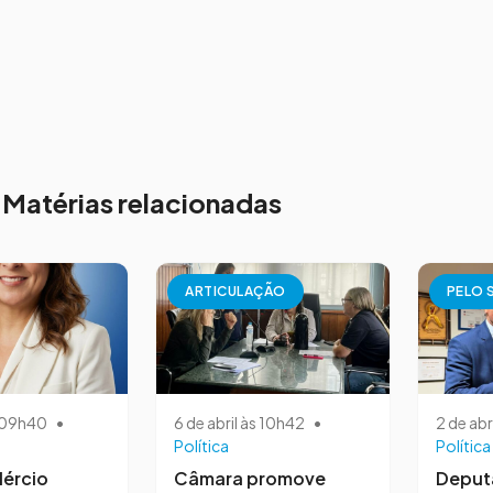
Matérias relacionadas
ARTICULAÇÃO
PELO 
s 09h40
•
6 de abril às 10h42
•
2 de abr
Política
Política
ércio
Câmara promove
Deput