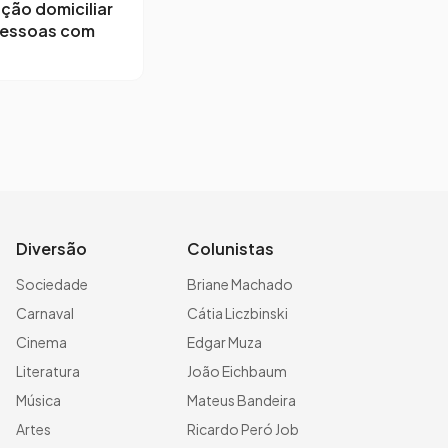
ção domiciliar
pessoas com
Diversão
Colunistas
Sociedade
Briane Machado
Carnaval
Cátia Liczbinski
Cinema
Edgar Muza
Literatura
João Eichbaum
Música
Mateus Bandeira
Artes
Ricardo Peró Job