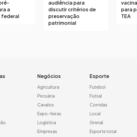
pré-
audiência para
vacina
ra a
discutir critérios de
para 
 federal
preservação
TEA
patrimonial
ias
Negócios
Esporte
a
Agricultura
Futebol
Pecuária
Futsal
Cavalos
Corridas
Expo-feiras
Local
ção
Logística
Grenal
Empresas
Esporte total