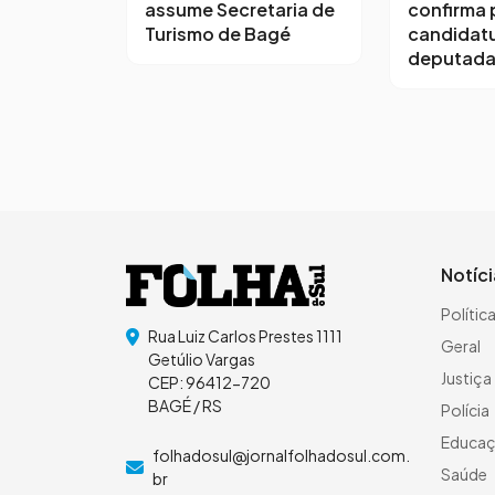
assume Secretaria de
confirma 
Turismo de Bagé
candidatu
deputada
Notíc
Polític
Rua Luiz Carlos Prestes 1111
Geral
Getúlio Vargas
Justiça
CEP: 96412-720
BAGÉ / RS
Polícia
Educa
folhadosul@jornalfolhadosul.com.
Saúde
br