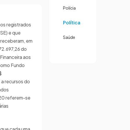
Polícia
Política
dos registrados
(TSE) e que
Saúde
ra receberam, em
172.697,26 do
 Financeira aos
 como Fundo
$
a recursos do
ados
,20 referem-se
rias
s que cada uma