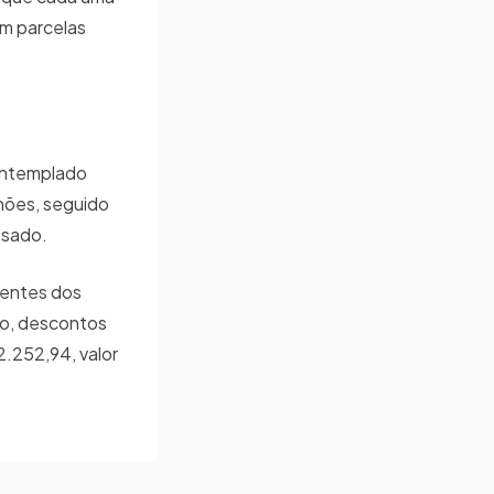
em parcelas
contemplado
lhões, seguido
ssado.
rentes dos
no, descontos
2.252,94, valor