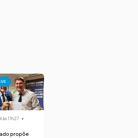
SUS
il às 11h27
•
ado propõe