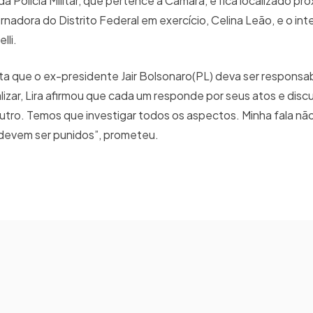
da Polícia Militar, que pertence à Câmara, e fica localizado pr
dora do Distrito Federal em exercício, Celina Leão, e o int
lli.
a que o ex-presidente Jair Bolsonaro(PL) deva ser responsab
alizar, Lira afirmou que cada um responde por seus atos e disc
utro. Temos que investigar todos os aspectos. Minha fala n
 devem ser punidos”, prometeu.