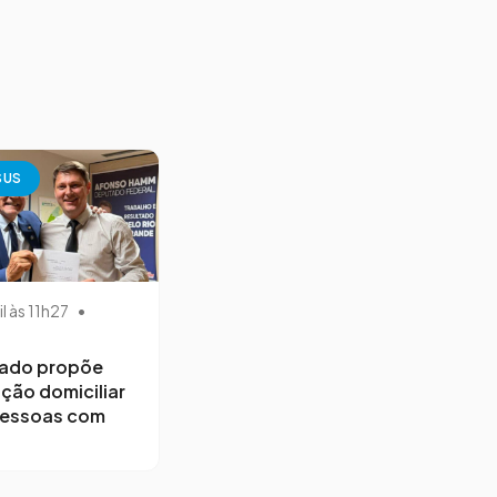
SUS
il às 11h27
•
ado propõe
ção domiciliar
pessoas com