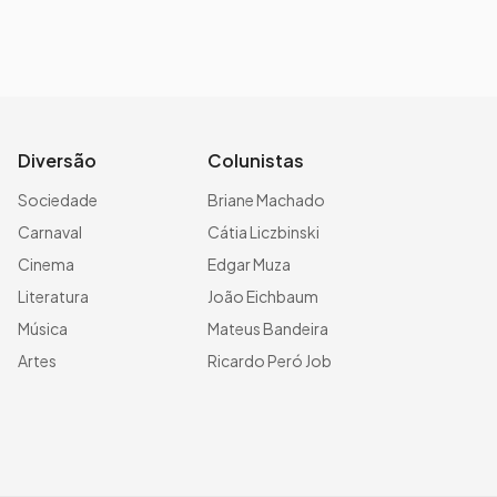
Diversão
Colunistas
Sociedade
Briane Machado
Carnaval
Cátia Liczbinski
Cinema
Edgar Muza
Literatura
João Eichbaum
Música
Mateus Bandeira
Artes
Ricardo Peró Job