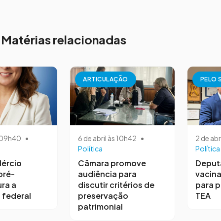
Matérias relacionadas
ARTICULAÇÃO
PELO 
s 09h40
•
6 de abril às 10h42
•
2 de abr
Política
Política
ércio
Câmara promove
Deput
pré-
audiência para
vacina
ra a
discutir critérios de
para 
 federal
preservação
TEA
patrimonial