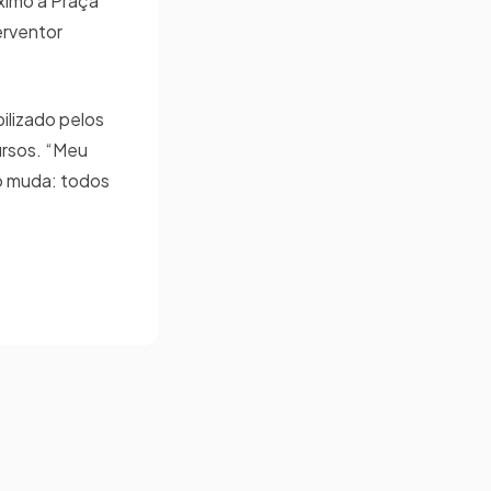
óximo à Praça
erventor
ilizado pelos
ursos. “Meu
ão muda: todos