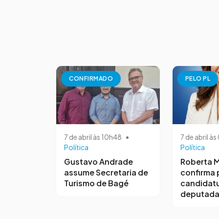
CONFIRMADO
PELO PL
7 de abril às 10h48
•
7 de abril à
Política
Política
Gustavo Andrade
Roberta M
assume Secretaria de
confirma 
Turismo de Bagé
candidatu
deputada