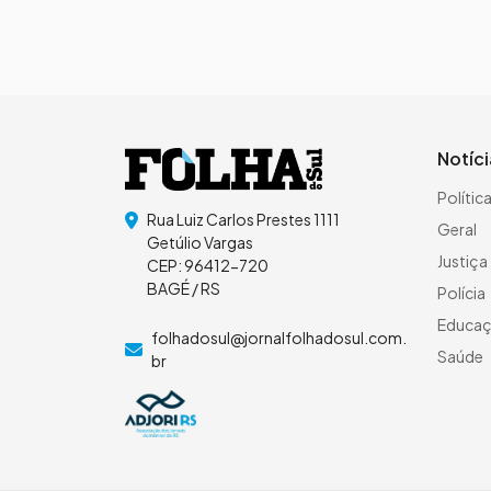
Notíc
Polític
Rua Luiz Carlos Prestes 1111
Geral
Getúlio Vargas
Justiça
CEP: 96412-720
BAGÉ / RS
Polícia
Educa
folhadosul@jornalfolhadosul.com.
Saúde
br