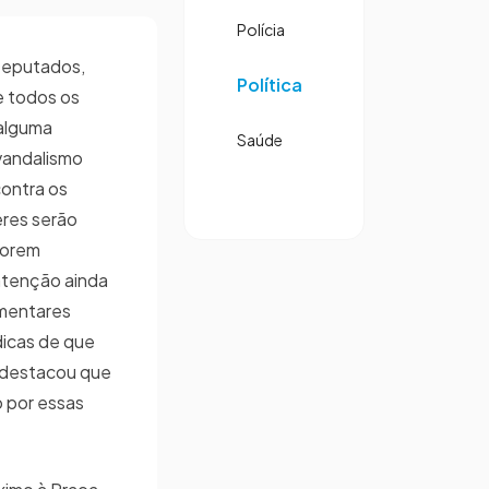
Polícia
Deputados,
Política
ue todos os
 alguma
Saúde
vandalismo
contra os
eres serão
forem
atenção ainda
amentares
dicas de que
 destacou que
 por essas