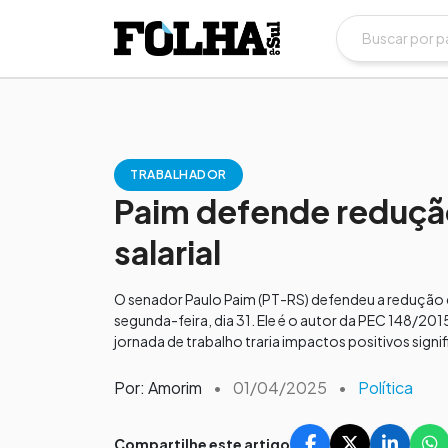
TRABALHADOR
Paim defende redução
salarial
O senador Paulo Paim (PT-RS) defendeu a redução d
segunda-feira, dia 31. Ele é o autor da PEC 148/2
jornada de trabalho traria impactos positivos signi
Por: Amorim
•
01/04/2025
•
Política
Compartilhe este artigo