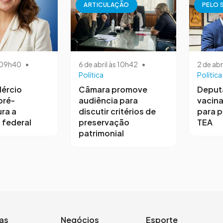
ARTICULAÇÃO
PELO 
s 09h40
•
6 de abril às 10h42
•
2 de abr
Política
Política
ércio
Câmara promove
Deput
pré-
audiência para
vacina
ra a
discutir critérios de
para 
 federal
preservação
TEA
patrimonial
ias
Negócios
Esporte