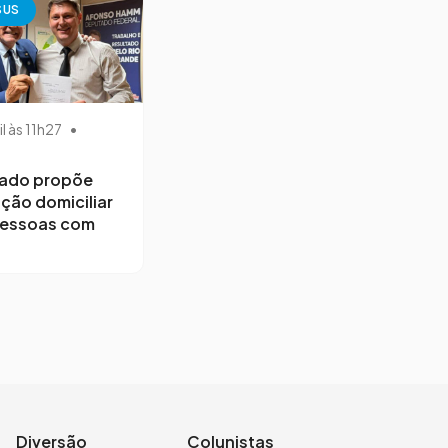
SUS
il às 11h27
•
ado propõe
ção domiciliar
pessoas com
Diversão
Colunistas