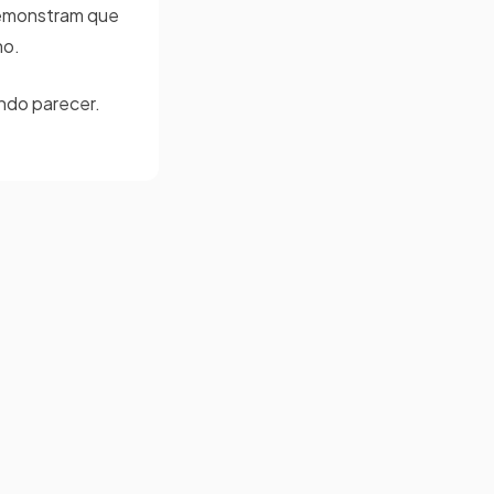
demonstram que
ho.
ando parecer.