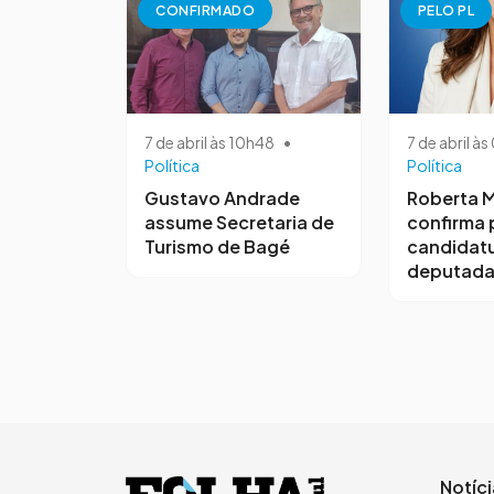
CONFIRMADO
PELO PL
7 de abril às 10h48
•
7 de abril à
Política
Política
Gustavo Andrade
Roberta M
assume Secretaria de
confirma 
Turismo de Bagé
candidatu
deputada
Notíc