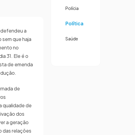
Polícia
Política
 defendeu a
o sem que haja
Saúde
mento no
ia 31. Ele é o
osta de emenda
redução.
ornada de
vos
da qualidade de
tivação dos
ver a geração
o das relações