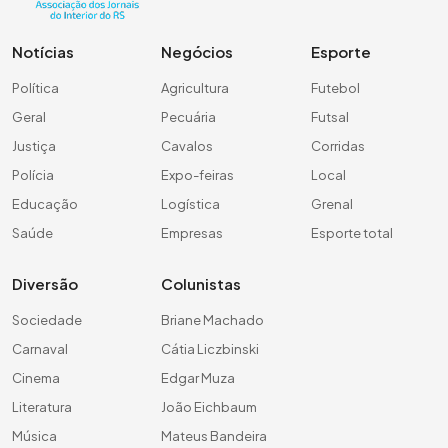
Notícias
Negócios
Esporte
Política
Agricultura
Futebol
Geral
Pecuária
Futsal
Justiça
Cavalos
Corridas
Polícia
Expo-feiras
Local
Educação
Logística
Grenal
Saúde
Empresas
Esporte total
Diversão
Colunistas
Sociedade
Briane Machado
Carnaval
Cátia Liczbinski
Cinema
Edgar Muza
Literatura
João Eichbaum
Música
Mateus Bandeira