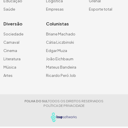
Educação
Logística
Grenal
Saúde
Empresas
Esporte total
Diversão
Colunistas
Sociedade
Briane Machado
Carnaval
Cátia Liczbinski
Cinema
Edgar Muza
Literatura
João Eichbaum
Música
Mateus Bandeira
Artes
Ricardo Peró Job
FOLHA DO SUL
TODOS OS DIREITOS RESERVADOS
POLÍTICA DE PRIVACIDADE