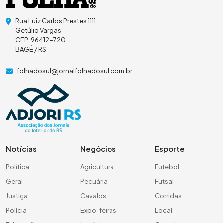
Rua Luiz Carlos Prestes 1111
Getúlio Vargas
CEP: 96412-720
BAGÉ / RS
folhadosul@jornalfolhadosul.com.br
Notícias
Negócios
Esporte
Política
Agricultura
Futebol
Geral
Pecuária
Futsal
Justiça
Cavalos
Corridas
Polícia
Expo-feiras
Local