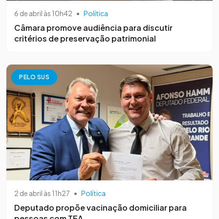
6 de abril às 10h42
•
Política
Câmara promove audiência para discutir
critérios de preservação patrimonial
PELO SUS
2 de abril às 11h27
•
Política
Deputado propõe vacinação domiciliar para
pessoas com TEA