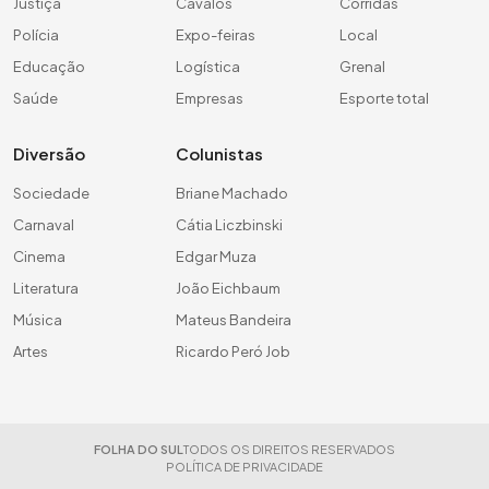
Justiça
Cavalos
Corridas
Polícia
Expo-feiras
Local
Educação
Logística
Grenal
Saúde
Empresas
Esporte total
Diversão
Colunistas
Sociedade
Briane Machado
Carnaval
Cátia Liczbinski
Cinema
Edgar Muza
Literatura
João Eichbaum
Música
Mateus Bandeira
Artes
Ricardo Peró Job
FOLHA DO SUL
TODOS OS DIREITOS RESERVADOS
POLÍTICA DE PRIVACIDADE