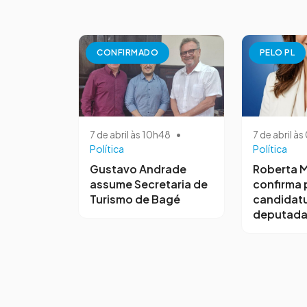
CONFIRMADO
PELO PL
7 de abril às 10h48
•
7 de abril à
Política
Política
Gustavo Andrade
Roberta M
assume Secretaria de
confirma 
Turismo de Bagé
candidatu
deputada