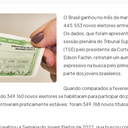
O Brasil ganhou no mês de ma
445.553 novos eleitores entre 
Os dados, que foram apresen
sessão plenária do Tribunal Sup
(TSE) pelo presidente da Corte
Edson Fachin, retratam um au
expressivo na busca pelo primei
parte dos jovens brasileiros.
Quando comparados a feverei
 349.160 novos eleitores se habilitaram para participar do p
mantiveram praticamente estáveis: foram 349.768 novos títul
al realizou a Semana do Jovem Eleitor de 2022, que buscou co