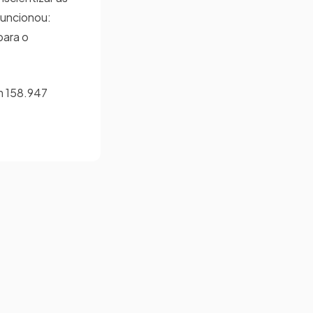
funcionou:
para o
am 158.947