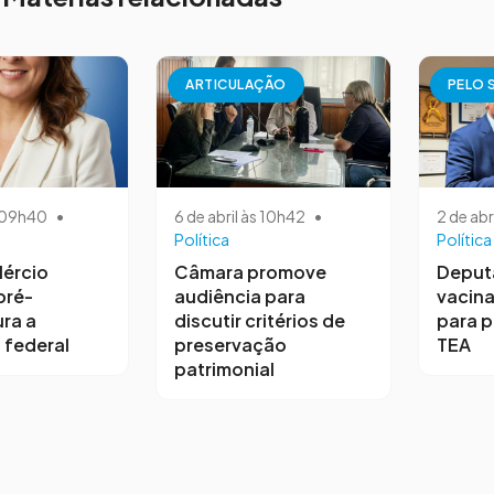
ARTICULAÇÃO
PELO 
s 09h40
•
6 de abril às 10h42
•
2 de abr
Política
Política
ércio
Câmara promove
Deput
pré-
audiência para
vacina
ra a
discutir critérios de
para 
 federal
preservação
TEA
patrimonial