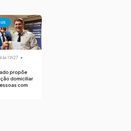
SUS
il às 11h27
•
ado propõe
ção domiciliar
pessoas com