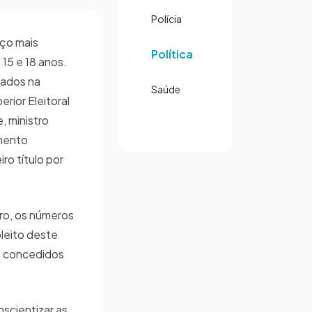
Polícia
rço mais
Política
15 e 18 anos.
tados na
Saúde
erior Eleitoral
, ministro
mento
ro título por
ro, os números
leito deste
os concedidos
nscientizar as