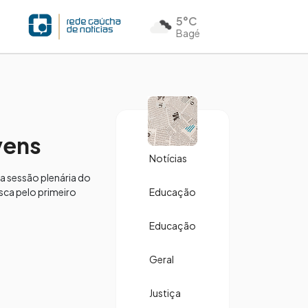
5°C
Bagé
vens
Notícias
a sessão plenária do
sca pelo primeiro
Educação
Educação
Geral
Justiça