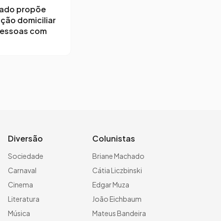
ado propõe
ção domiciliar
pessoas com
Diversão
Colunistas
Sociedade
Briane Machado
Carnaval
Cátia Liczbinski
Cinema
Edgar Muza
Literatura
João Eichbaum
Música
Mateus Bandeira