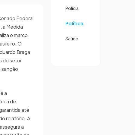
Polícia
Senado Federal
Política
), a Medida
aliza o marco
Saúde
asileiro. O
Eduardo Braga
s do setor
a sanção
é a
rica de
garantida até
o relatório. A
 assegura a