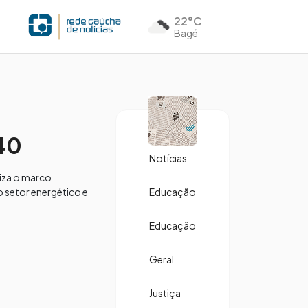
22°C
Bagé
40
Notícias
liza o marco
o setor energético e
Educação
Educação
Geral
Justiça