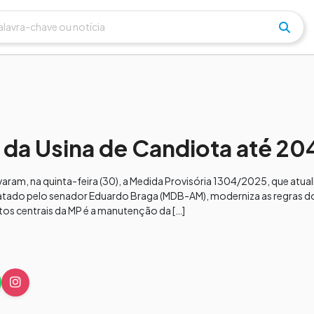
da Usina de Candiota até 20
am, na quinta-feira (30), a Medida Provisória 1304/2025, que atua
 relatado pelo senador Eduardo Braga (MDB-AM), moderniza as regras d
os centrais da MP é a manutenção da […]