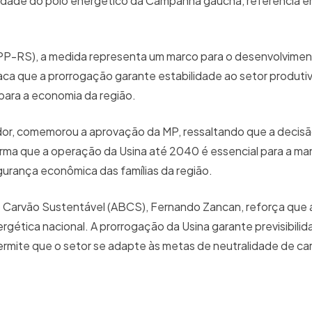
nuidade do polo energético da Campanha gaúcha, referência 
P-RS), a medida representa um marco para o desenvolviment
aca que a prorrogação garante estabilidade ao setor produti
para a economia da região.
ador, comemorou a aprovação da MP, ressaltando que a decis
irma que a operação da Usina até 2040 é essencial para a m
gurança econômica das famílias da região.
o Carvão Sustentável (ABCS), Fernando Zancan, reforça que 
ergética nacional. A prorrogação da Usina garante previsibilid
permite que o setor se adapte às metas de neutralidade de ca