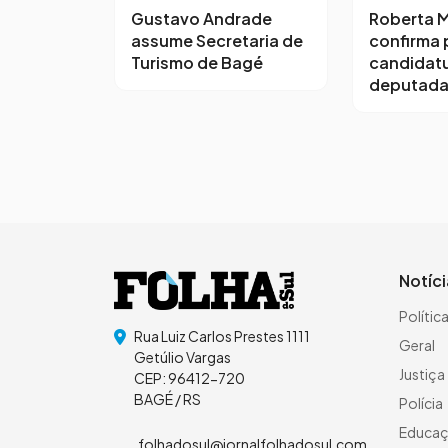
Gustavo Andrade
Roberta M
assume Secretaria de
confirma 
Turismo de Bagé
candidatu
deputada
Notíc
Polític
Rua Luiz Carlos Prestes 1111
Geral
Getúlio Vargas
Justiça
CEP: 96412-720
BAGÉ / RS
Polícia
Educa
folhadosul@jornalfolhadosul.com.