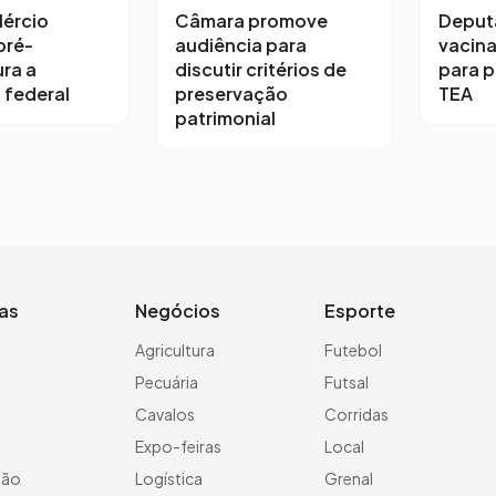
ércio
Câmara promove
Deput
pré-
audiência para
vacina
ra a
discutir critérios de
para 
 federal
preservação
TEA
patrimonial
ias
Negócios
Esporte
a
Agricultura
Futebol
Pecuária
Futsal
Cavalos
Corridas
Expo-feiras
Local
ção
Logística
Grenal