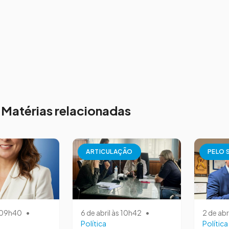
Matérias relacionadas
ARTICULAÇÃO
PELO 
s 09h40
•
6 de abril às 10h42
•
2 de abr
Política
Política