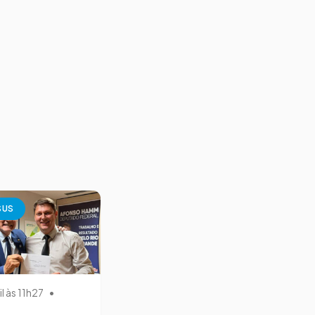
SUS
il às 11h27
•