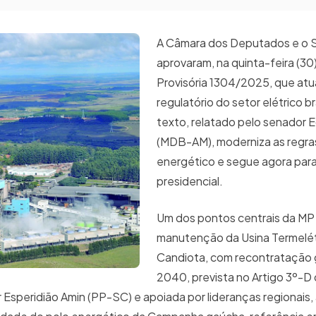
A Câmara dos Deputados e o 
aprovaram, na quinta-feira (30
Provisória 1304/2025, que atu
regulatório do setor elétrico br
texto, relatado pelo senador 
(MDB-AM), moderniza as regra
energético e segue agora par
presidencial.
Um dos pontos centrais da MP 
manutenção da Usina Termelét
Candiota, com recontratação 
2040, prevista no Artigo 3º-D d
Esperidião Amin (PP-SC) e apoiada por lideranças regionais,