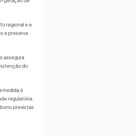
em geração de
o regional e a
vo e preserva
ão assegura
anutenção do
a medida é
ade regulatória,
rbono previstas