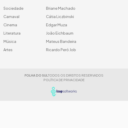
Sociedade
Briane Machado
Carnaval
Cátia Liczbinski
Cinema
Edgar Muza
Literatura
João Eichbaum
Música
Mateus Bandeira
Artes
Ricardo Peró Job
FOLHA DO SUL
TODOS OS DIREITOS RESERVADOS
POLÍTICA DE PRIVACIDADE