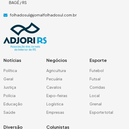
BAGÉ / RS
folhadosul@jornalfolhadosul.com.br
Notícias
Negócios
Esporte
Política
Agricultura
Futebol
Geral
Pecuária
Futsal
Justiça
Cavalos
Corridas
Polícia
Expo-feiras
Local
Educação
Logística
Grenal
Saúde
Empresas
Esporte total
Diversão
Colunistas