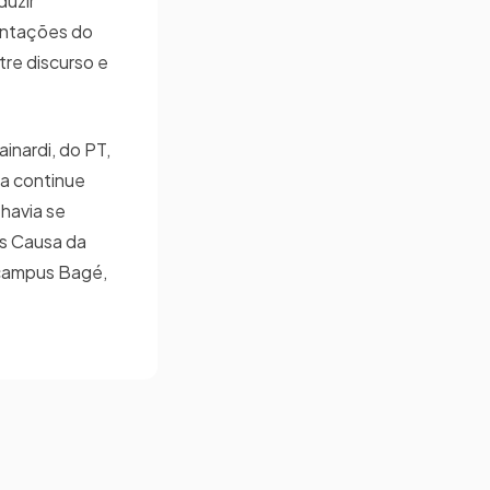
duzir
tentações do
re discurso e
inardi, do PT,
na continue
havia se
is Causa da
o campus Bagé,