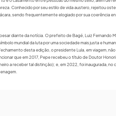
rto e o casamento entre pessoas do mesmo sexo, além de re
reza. Conhecido por seu estilo de vida austero, rejeitou os
hácara, sendo frequentemente elogiado por sua coerência ent
pesar diante da notícia. O prefeito de Bagé, Luiz Fernando Ma
símbolo mundial da luta por uma sociedade mais justa e huma
 fechamento desta edição, o presidente Lula, em viagem, não 
encionar que em 2017, Pepe recebeu o título de Doutor Honor
meiro a receber tal distinção); e, em 2022, foi inaugurada, n
omenagem.