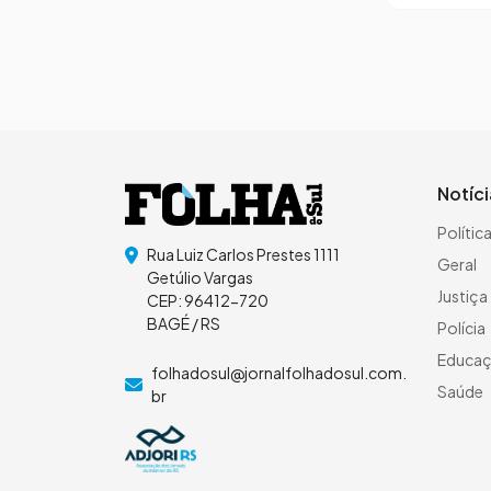
Notíc
Polític
Rua Luiz Carlos Prestes 1111
Geral
Getúlio Vargas
Justiça
CEP: 96412-720
BAGÉ / RS
Polícia
Educa
folhadosul@jornalfolhadosul.com.
Saúde
br