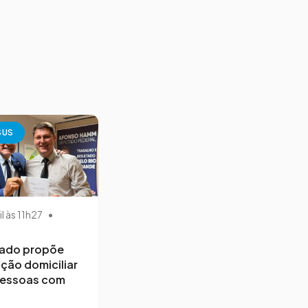
SUS
il às 11h27
•
ado propõe
ção domiciliar
pessoas com