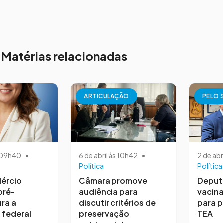
Matérias relacionadas
ARTICULAÇÃO
PELO 
s 09h40
•
6 de abril às 10h42
•
2 de abr
Política
Política
ércio
Câmara promove
Deput
pré-
audiência para
vacina
ra a
discutir critérios de
para 
 federal
preservação
TEA