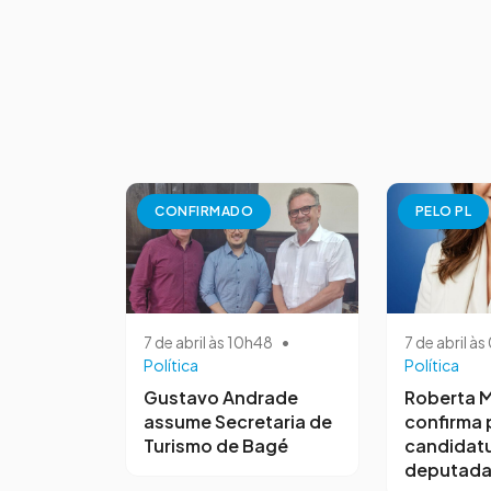
CONFIRMADO
PELO PL
7 de abril às 10h48
•
7 de abril à
Política
Política
Gustavo Andrade
Roberta M
assume Secretaria de
confirma 
Turismo de Bagé
candidatu
deputada