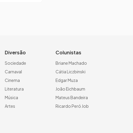
Diversão
Colunistas
Sociedade
Briane Machado
Carnaval
Cátia Liczbinski
Cinema
Edgar Muza
Literatura
João Eichbaum
Música
Mateus Bandeira
Artes
Ricardo Peró Job