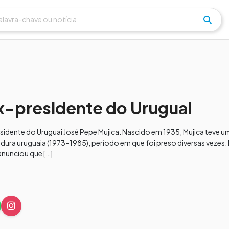
x-presidente do Uruguai
esidente do Uruguai José Pepe Mujica. Nascido em 1935, Mujica teve um
itadura uruguaia (1973–1985), período em que foi preso diversas vezes.
anunciou que […]