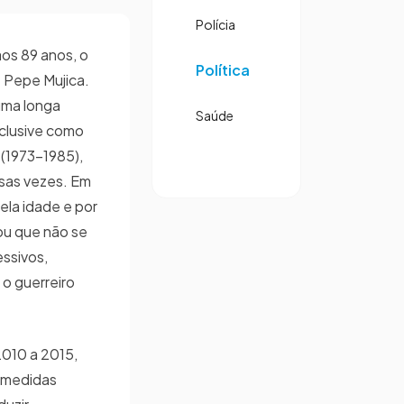
Polícia
aos 89 anos, o
Política
 Pepe Mujica.
uma longa
Saúde
inclusive como
 (1973–1985),
rsas vezes. Em
pela idade e por
ou que não se
ssivos,
 o guerreiro
2010 a 2015,
u medidas