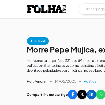
TRISTEZA
Morre Pepe Mujica, e
Morreu nesta terça-feira (13), aos 89 anos, o ex-pr
política e militante, inclusive como resistência à d
debilitado pela idade e por um câncer no esôfago, 
Por: Amorim
•
14/05/2025
•
Política
Compartilhe este artigo