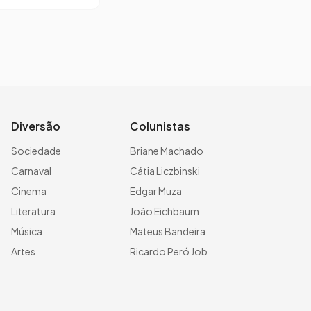
Diversão
Colunistas
Sociedade
Briane Machado
Carnaval
Cátia Liczbinski
Cinema
Edgar Muza
Literatura
João Eichbaum
Música
Mateus Bandeira
Artes
Ricardo Peró Job