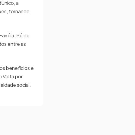
dÚnico, a
ões, tornando
amília, Pé de
dos entre as
os benefícios e
 Volta por
aldade social.