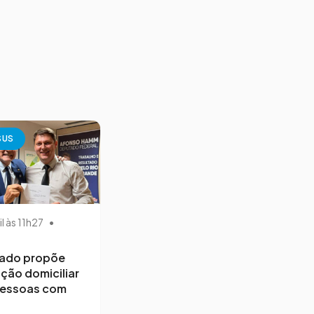
SUS
il às 11h27
•
ado propõe
ção domiciliar
pessoas com