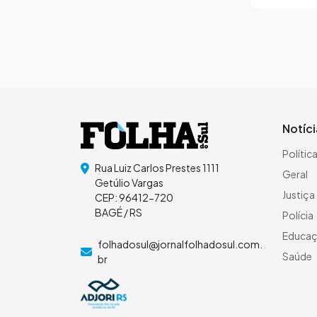
Notíc
Polític
Rua Luiz Carlos Prestes 1111
Geral
Getúlio Vargas
Justiça
CEP: 96412-720
BAGÉ / RS
Polícia
Educa
folhadosul@jornalfolhadosul.com.
Saúde
br