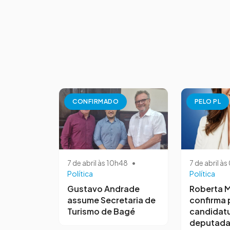
CONFIRMADO
PELO PL
7 de abril às 10h48
•
7 de abril à
Política
Política
Gustavo Andrade
Roberta M
assume Secretaria de
confirma 
Turismo de Bagé
candidatu
deputada