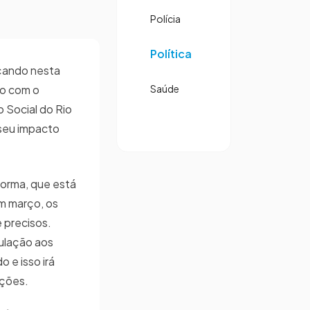
Polícia
Política
nçando nesta
do com o
Saúde
 Social do Rio
 seu impacto
orma, que está
em março, os
 precisos.
ulação aos
o e isso irá
mações.