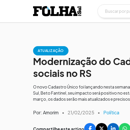
ATUALIZAÇÃO
Modernização do CadÚ
sociais no RS
O novo Cadastro Único foi lançando nesta semana 
Sul, Beto Fantinel, seu impacto será positivo no 
março, os dados serão mais atualizados e precisos
Por: Amorim
•
21/02/2025
•
Política
Compartilhe este artigo