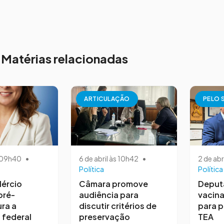
Matérias relacionadas
ARTICULAÇÃO
PELO 
s 09h40
•
6 de abril às 10h42
•
2 de abr
Política
Política
ércio
Câmara promove
Deput
pré-
audiência para
vacina
ra a
discutir critérios de
para 
 federal
preservação
TEA