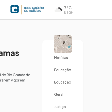
7°C
Bagé
ramas
Notícias
Educação
l do Rio Grande do
trar em vigor em
Educação
Geral
Justiça