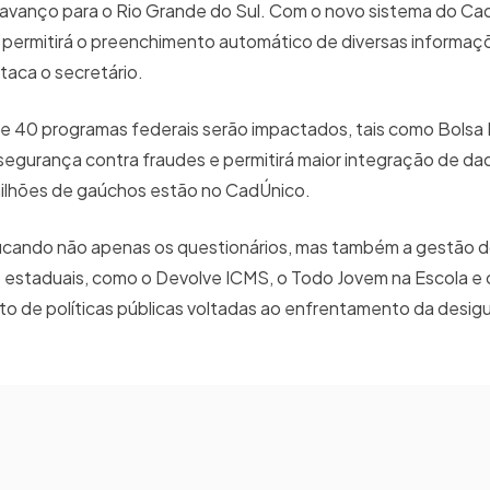
avanço para o Rio Grande do Sul. Com o novo sistema do Ca
o permitirá o preenchimento automático de diversas informaç
staca o secretário.
 40 programas federais serão impactados, tais como Bolsa F
segurança contra fraudes e permitirá maior integração de da
 milhões de gaúchos estão no CadÚnico.
ificando não apenas os questionários, mas também a gestão d
o estaduais, como o Devolve ICMS, o Todo Jovem na Escola e o
nto de políticas públicas voltadas ao enfrentamento da desigu