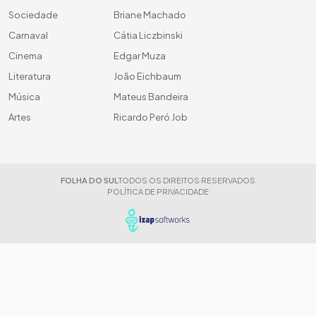
Sociedade
Briane Machado
Carnaval
Cátia Liczbinski
Cinema
Edgar Muza
Literatura
João Eichbaum
Música
Mateus Bandeira
Artes
Ricardo Peró Job
FOLHA DO SUL
TODOS OS DIREITOS RESERVADOS
POLÍTICA DE PRIVACIDADE