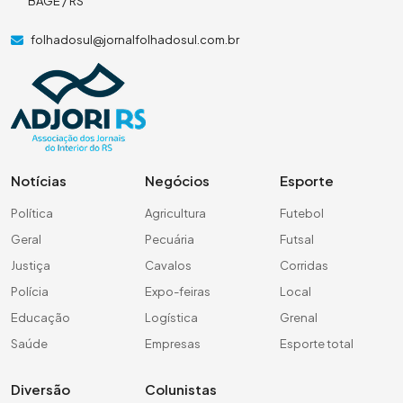
BAGÉ / RS
folhadosul@jornalfolhadosul.com.br
Notícias
Negócios
Esporte
Política
Agricultura
Futebol
Geral
Pecuária
Futsal
Justiça
Cavalos
Corridas
Polícia
Expo-feiras
Local
Educação
Logística
Grenal
Saúde
Empresas
Esporte total
Diversão
Colunistas