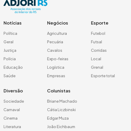
Notícias
Negócios
Esporte
Política
Agricultura
Futebol
Geral
Pecuária
Futsal
Justiça
Cavalos
Corridas
Polícia
Expo-feiras
Local
Educação
Logística
Grenal
Saúde
Empresas
Esporte total
Diversão
Colunistas
Sociedade
Briane Machado
Carnaval
Cátia Liczbinski
Cinema
Edgar Muza
Literatura
João Eichbaum