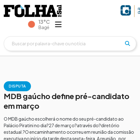
13°C
Bagé
DISPUTA
MDB gaúcho define pré-candidato
em março
O MDB gaúcho escolherá o nome do seu pré-candidato ao
Palácio Piratini no dia?27 de março?através do?diretório
estadual.?O encaminhamento ocorreu em reunião da comissão
executiva no início da tarde desta sexta-feira. A reunião , por