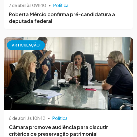
7 de abril às 09h40
•
Política
Roberta Mércio confirma pré-candidatura a
deputada federal
ARTICULAÇÃO
6 de abril às 10h42
•
Política
Câmara promove audiência para discutir
critérios de preservação patrimonial