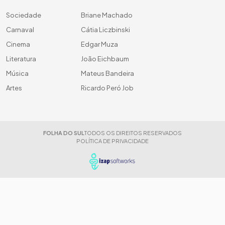
Sociedade
Briane Machado
Carnaval
Cátia Liczbinski
Cinema
Edgar Muza
Literatura
João Eichbaum
Música
Mateus Bandeira
Artes
Ricardo Peró Job
FOLHA DO SUL
TODOS OS DIREITOS RESERVADOS
POLÍTICA DE PRIVACIDADE