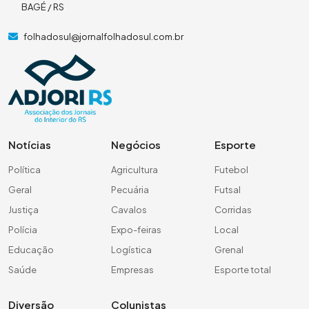
BAGÉ / RS
folhadosul@jornalfolhadosul.com.br
Notícias
Negócios
Esporte
Política
Agricultura
Futebol
Geral
Pecuária
Futsal
Justiça
Cavalos
Corridas
Polícia
Expo-feiras
Local
Educação
Logística
Grenal
Saúde
Empresas
Esporte total
Diversão
Colunistas