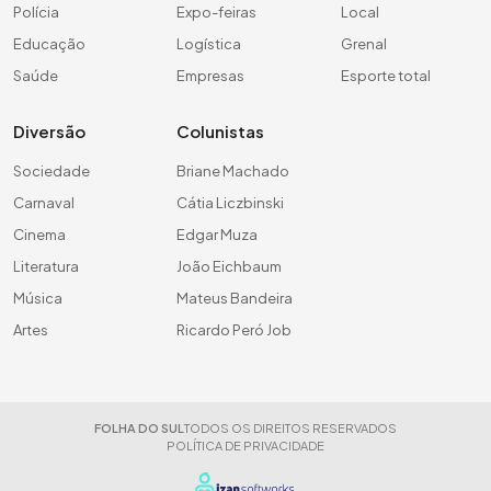
Polícia
Expo-feiras
Local
Educação
Logística
Grenal
Saúde
Empresas
Esporte total
Diversão
Colunistas
Sociedade
Briane Machado
Carnaval
Cátia Liczbinski
Cinema
Edgar Muza
Literatura
João Eichbaum
Música
Mateus Bandeira
Artes
Ricardo Peró Job
FOLHA DO SUL
TODOS OS DIREITOS RESERVADOS
POLÍTICA DE PRIVACIDADE