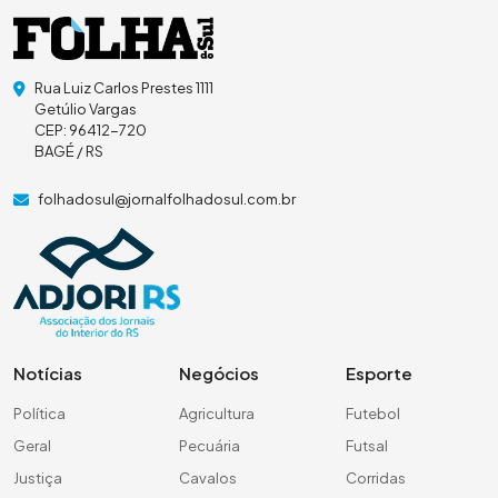
Rua Luiz Carlos Prestes 1111
Getúlio Vargas
CEP: 96412-720
BAGÉ / RS
folhadosul@jornalfolhadosul.com.br
Notícias
Negócios
Esporte
Política
Agricultura
Futebol
Geral
Pecuária
Futsal
Justiça
Cavalos
Corridas