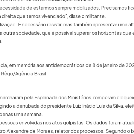
ecessidade de estarmos sempre mobilizados. Precisamos fic
ireita que temos vivenciado”, disse o militante.
zação. É necessário resistir, mas também apresentar uma alt
ma outra sociedade, que é possível superar os horizontes que
u.
ia, em memória aos antidemocráticos de 8 de janeiro de 202
a Rêgo/Agência Brasil
marcharam pela Esplanada dos Ministérios, romperam bloqueios
ndo a derrubada do presidente Luiz Inácio Lula da Silva, elei
apenas uma semana.
pessoas envolvidas nos atos golpistas. Os dados foram atua
stro Alexandre de Moraes, relator dos processos. Segundo o b