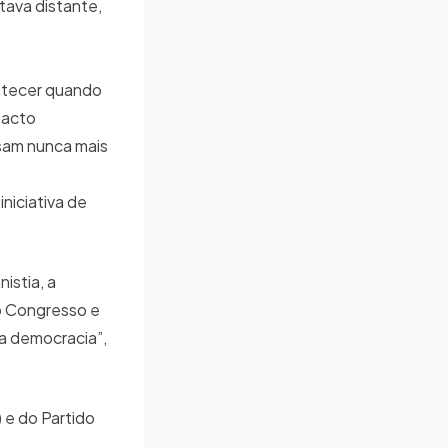
tava distante,
ontecer quando
 pacto
sam nunca mais
iniciativa de
istia, a
 o Congresso e
 a democracia”,
) e do Partido