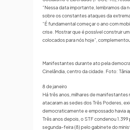
“Nessa data importante, lembramos da n
sobre os constantes ataques da extrema d
“É fundamental começar o ano com mobili
crise. Mostrar que é possível construir u
colocados para nós hoje”, complemento
Manifestantes durante ato pela democrac
Cinelândia, centro da cidade. Foto: Tâni
8 de janeiro
Há três anos, milhares de manifestantes 
atacaram as sedes dos Três Poderes, exigi
democraticamente e empossado havia 
Três anos depois, o STF condenou 1.399 
segunda-feira (8) pelo gabinete do mini