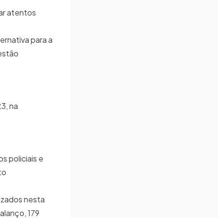
ar atentos
ernativa para a
 estão
3, na
 policiais e
to
lizados nesta
alanço, 179