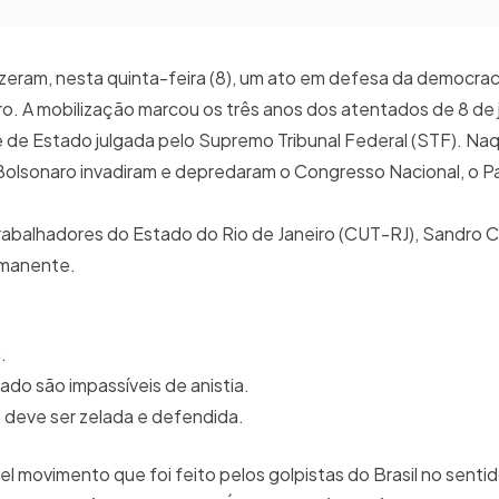
fizeram, nesta quinta-feira (8), um ato em defesa da democrac
iro. A mobilização marcou os três anos dos atentados de 8 de 
e de Estado julgada pelo Supremo Tribunal Federal (STF). Naq
Bolsonaro invadiram e depredaram o Congresso Nacional, o Pa
rabalhadores do Estado do Rio de Janeiro (CUT-RJ), Sandro C
ermanente.
.
do são impassíveis de anistia.
 deve ser zelada e defendida.
 movimento que foi feito pelos golpistas do Brasil no sentido