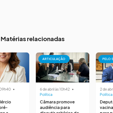
Matérias relacionadas
ARTICULAÇÃO
PELO 
s 09h40
•
6 de abril às 10h42
•
2 de abr
Política
Política
ércio
Câmara promove
Deput
pré-
audiência para
vacina
ra a
discutir critérios de
para 