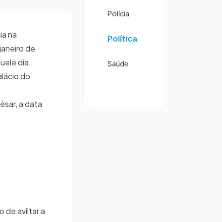
Polícia
ia na
Política
janeiro de
uele dia,
Saúde
lácio do
ésar, a data
 de aviltar a