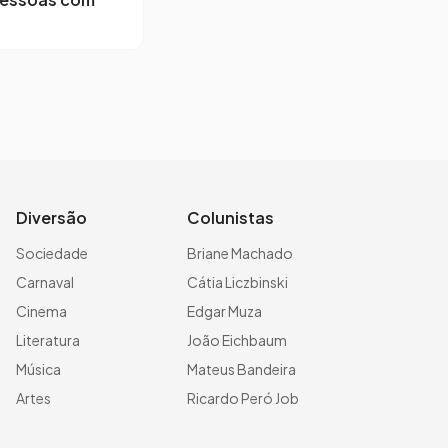
Diversão
Colunistas
Sociedade
Briane Machado
Carnaval
Cátia Liczbinski
Cinema
Edgar Muza
Literatura
João Eichbaum
Música
Mateus Bandeira
Artes
Ricardo Peró Job