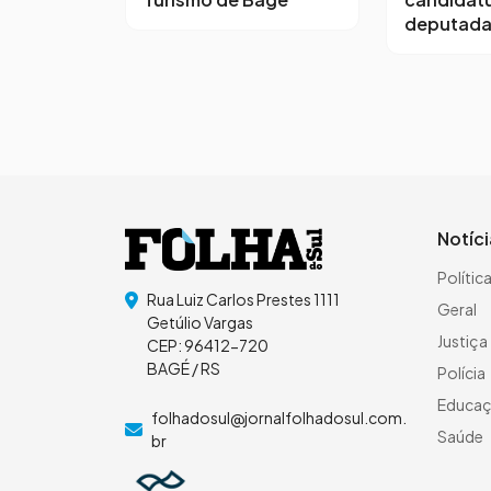
deputada
Notíc
Polític
Rua Luiz Carlos Prestes 1111
Geral
Getúlio Vargas
Justiça
CEP: 96412-720
BAGÉ / RS
Polícia
Educa
folhadosul@jornalfolhadosul.com.
Saúde
br