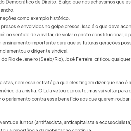
ado Democrático de Direito. É algo que nós achávamos que es
Sandro.
nações como exemplo histórico.
s presos e envolvidos no golpe presos. Isso é o que deve ac
ís no sentido de a aviltar, de violar o pacto constitucional, o
um ensinamento importante para que as futuras gerações pos
omplementou o dirigente sindical.
o Rio de Janeiro (Seeb/Rio), José Ferreira, criticou qualquer 
istas, nem essa estratégia que eles fingem dizer que não é an
érico da anistia. O Lula vetou o projeto, mas vai voltar para
ar o parlamento contra esse benefício aos que querem roubar
entude Juntos (antifascista, anticapitalista e ecossocialista
tou a importância da mobilização contínua.