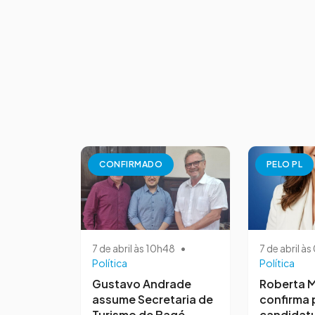
CONFIRMADO
PELO PL
7 de abril às 10h48
•
7 de abril à
Política
Política
Gustavo Andrade
Roberta M
assume Secretaria de
confirma 
Turismo de Bagé
candidatu