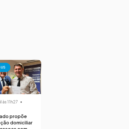
SUS
il às 11h27
•
ado propõe
ção domiciliar
pessoas com