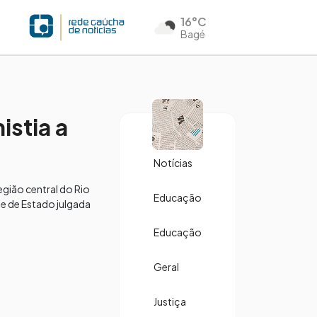
16°C
Bagé
istia a
Notícias
egião central do Rio
Educação
pe de Estado julgada
Educação
Geral
Justiça