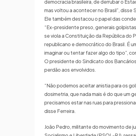
democracia brasileira, de derrubar o Est
mas voltou a acontecer no Brasil”, disse 
Ele também destacou o papel das conde
“Ex-presidente preso, generais golpista
se viola a Constituição da República do Pa
republicano e democrático do Brasil. É 
imaginar ou tentar fazer algo do tipo”, c
O presidente do Sindicato dos Bancários d
perdão aos envolvidos.
“Não podemos aceitar anistia para os golp
dosimetria, que nada mais é do que um gen
precisamos estar nas ruas para pression
disse Ferreira.
João Pedro, militante do movimento de juv
Socialismo e Liberdade (PSOL-RJ), ressal