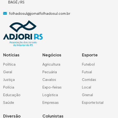
BAGÉ / RS
folhadosul@jornalfolhadosul.com.br
Notícias
Negócios
Esporte
Política
Agricultura
Futebol
Geral
Pecuária
Futsal
Justiça
Cavalos
Corridas
Polícia
Expo-feiras
Local
Educação
Logística
Grenal
Saúde
Empresas
Esporte total
Diversão
Colunistas