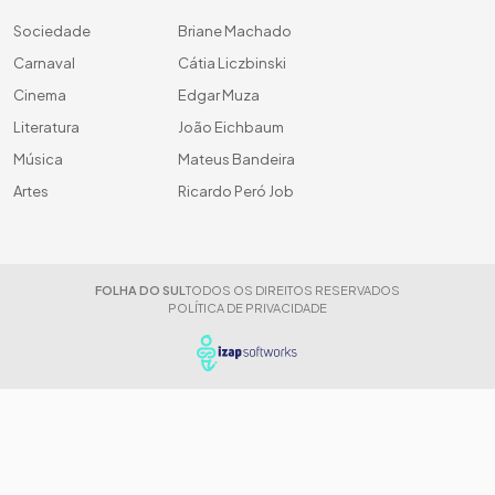
Sociedade
Briane Machado
Carnaval
Cátia Liczbinski
Cinema
Edgar Muza
Literatura
João Eichbaum
Música
Mateus Bandeira
Artes
Ricardo Peró Job
FOLHA DO SUL
TODOS OS DIREITOS RESERVADOS
POLÍTICA DE PRIVACIDADE