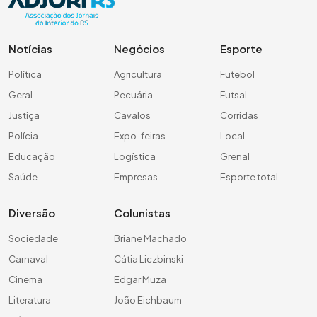
Notícias
Negócios
Esporte
Política
Agricultura
Futebol
Geral
Pecuária
Futsal
Justiça
Cavalos
Corridas
Polícia
Expo-feiras
Local
Educação
Logística
Grenal
Saúde
Empresas
Esporte total
Diversão
Colunistas
Sociedade
Briane Machado
Carnaval
Cátia Liczbinski
Cinema
Edgar Muza
Literatura
João Eichbaum