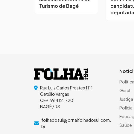
Turismo de Bagé
candidatu
deputada
Notíc
Polític
Rua Luiz Carlos Prestes 1111
Geral
Getúlio Vargas
Justiça
CEP: 96412-720
BAGÉ / RS
Polícia
Educa
folhadosul@jornalfolhadosul.com.
Saúde
br