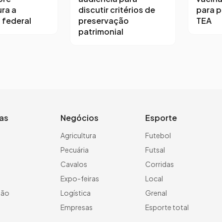
ra a
discutir critérios de
para 
 federal
preservação
TEA
patrimonial
ias
Negócios
Esporte
a
Agricultura
Futebol
Pecuária
Futsal
Cavalos
Corridas
Expo-feiras
Local
ção
Logística
Grenal
Empresas
Esporte total