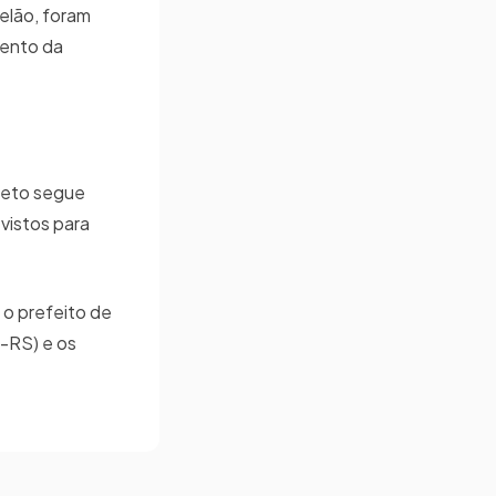
elão, foram
mento da
jeto segue
vistos para
 o prefeito de
-RS) e os