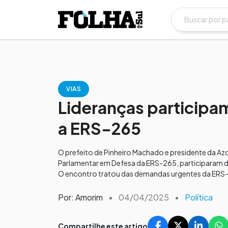
VIAS
Lideranças participa
a ERS-265
​O prefeito de Pinheiro Machado e presidente da Azo
Parlamentar em Defesa da ERS-265, participaram de 
O encontro tratou das demandas urgentes da ERS-
Por: Amorim
•
04/04/2025
•
Política
Compartilhe este artigo