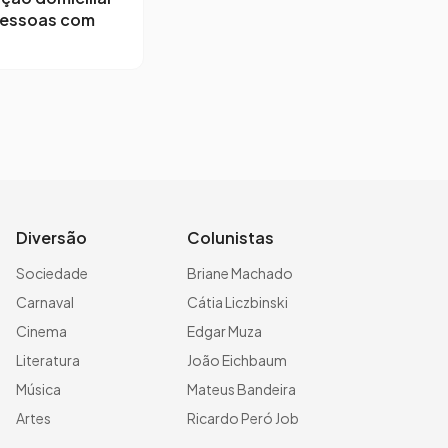
pessoas com
Diversão
Colunistas
Sociedade
Briane Machado
Carnaval
Cátia Liczbinski
Cinema
Edgar Muza
Literatura
João Eichbaum
Música
Mateus Bandeira
Artes
Ricardo Peró Job