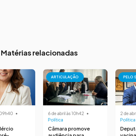
Matérias relacionadas
ARTICULAÇÃO
PELO 
s 09h40
•
6 de abril às 10h42
•
2 de abr
Política
Política
ércio
Câmara promove
Deput
pré-
audiência para
vacina