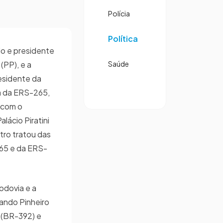
Polícia
Política
o e presidente
(PP), e a
Saúde
residente da
a da ERS-265,
 com o
lácio Piratini
tro tratou das
65 e da ERS-
odovia e a
ando Pinheiro
(BR-392) e