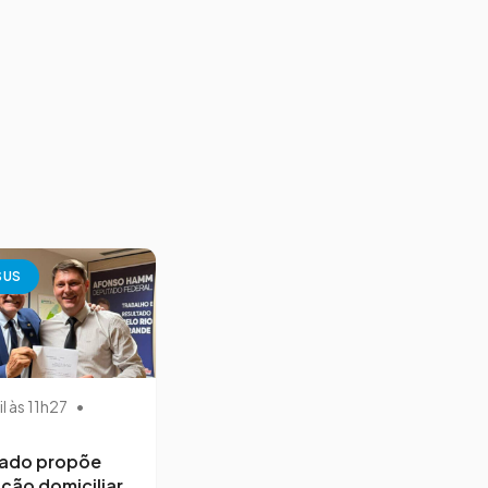
SUS
il às 11h27
•
ado propõe
ção domiciliar