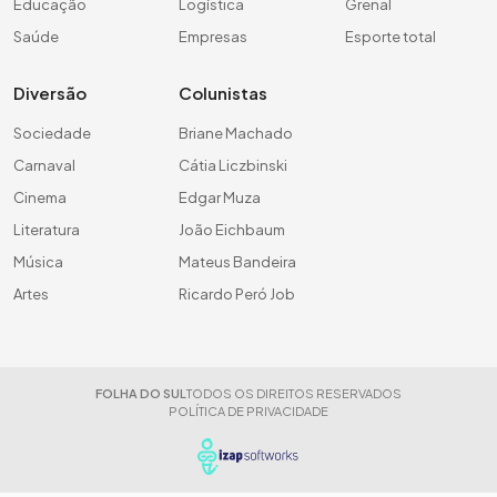
Educação
Logística
Grenal
Saúde
Empresas
Esporte total
Diversão
Colunistas
Sociedade
Briane Machado
Carnaval
Cátia Liczbinski
Cinema
Edgar Muza
Literatura
João Eichbaum
Música
Mateus Bandeira
Artes
Ricardo Peró Job
FOLHA DO SUL
TODOS OS DIREITOS RESERVADOS
POLÍTICA DE PRIVACIDADE