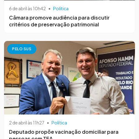
6 de abril às 10h42
•
Política
Câmara promove audiência para discutir
critérios de preservação patrimonial
PELO SUS
2 de abril às 11h27
•
Política
Deputado propõe vacinação domiciliar para
pessoas com TEA