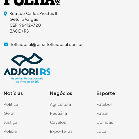
Rua Luiz Carlos Prestes 1111
Getúlio Vargas
CEP: 96412-720
BAGÉ / RS
folhadosul@jornalfolhadosul.com.br
Notícias
Negócios
Esporte
Política
Agricultura
Futebol
Geral
Pecuária
Futsal
Justiça
Cavalos
Corridas
Polícia
Expo-feiras
Local