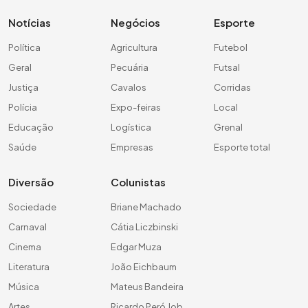
Notícias
Negócios
Esporte
Política
Agricultura
Futebol
Geral
Pecuária
Futsal
Justiça
Cavalos
Corridas
Polícia
Expo-feiras
Local
Educação
Logística
Grenal
Saúde
Empresas
Esporte total
Diversão
Colunistas
Sociedade
Briane Machado
Carnaval
Cátia Liczbinski
Cinema
Edgar Muza
Literatura
João Eichbaum
Música
Mateus Bandeira
Artes
Ricardo Peró Job