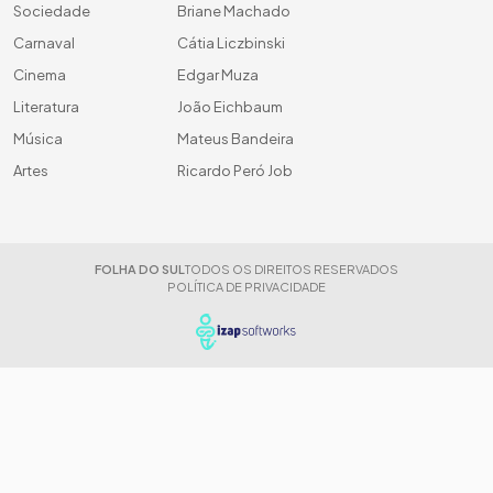
Sociedade
Briane Machado
Carnaval
Cátia Liczbinski
Cinema
Edgar Muza
Literatura
João Eichbaum
Música
Mateus Bandeira
Artes
Ricardo Peró Job
FOLHA DO SUL
TODOS OS DIREITOS RESERVADOS
POLÍTICA DE PRIVACIDADE