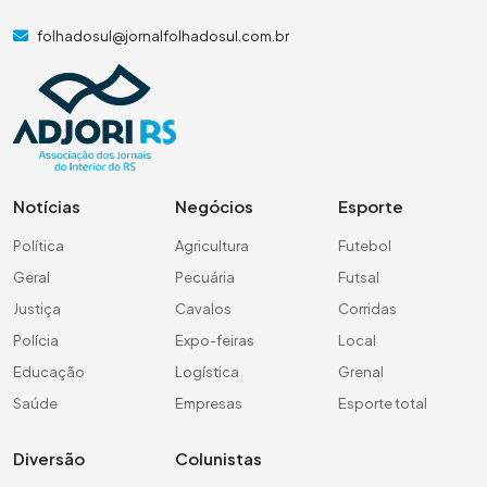
folhadosul@jornalfolhadosul.com.br
Notícias
Negócios
Esporte
Política
Agricultura
Futebol
Geral
Pecuária
Futsal
Justiça
Cavalos
Corridas
Polícia
Expo-feiras
Local
Educação
Logística
Grenal
Saúde
Empresas
Esporte total
Diversão
Colunistas