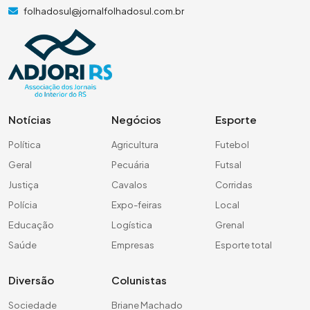
folhadosul@jornalfolhadosul.com.br
Notícias
Negócios
Esporte
Política
Agricultura
Futebol
Geral
Pecuária
Futsal
Justiça
Cavalos
Corridas
Polícia
Expo-feiras
Local
Educação
Logística
Grenal
Saúde
Empresas
Esporte total
Diversão
Colunistas
Sociedade
Briane Machado