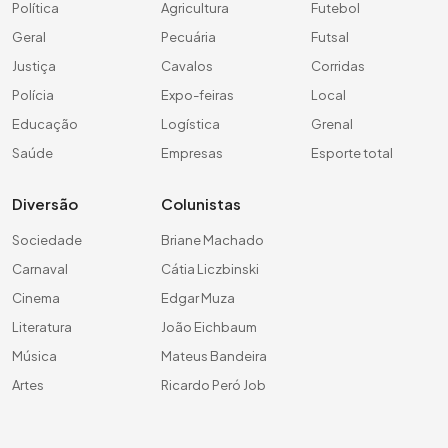
Política
Agricultura
Futebol
Geral
Pecuária
Futsal
Justiça
Cavalos
Corridas
Polícia
Expo-feiras
Local
Educação
Logística
Grenal
Saúde
Empresas
Esporte total
Diversão
Colunistas
Sociedade
Briane Machado
Carnaval
Cátia Liczbinski
Cinema
Edgar Muza
Literatura
João Eichbaum
Música
Mateus Bandeira
Artes
Ricardo Peró Job