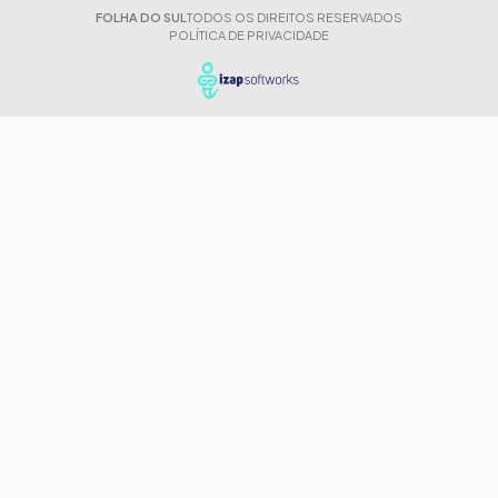
FOLHA DO SUL
TODOS OS DIREITOS RESERVADOS
POLÍTICA DE PRIVACIDADE