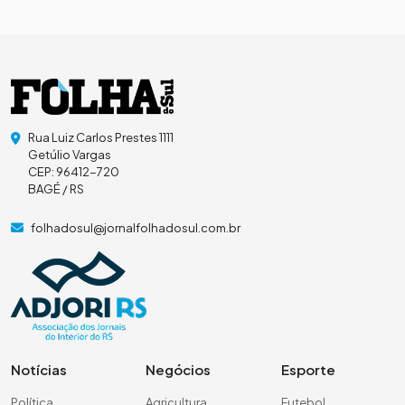
Rua Luiz Carlos Prestes 1111
Getúlio Vargas
CEP: 96412-720
BAGÉ / RS
folhadosul@jornalfolhadosul.com.br
Notícias
Negócios
Esporte
Política
Agricultura
Futebol