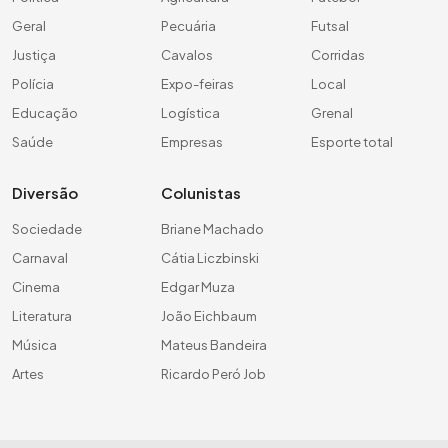
Geral
Pecuária
Futsal
Justiça
Cavalos
Corridas
Polícia
Expo-feiras
Local
Educação
Logística
Grenal
Saúde
Empresas
Esporte total
Diversão
Colunistas
Sociedade
Briane Machado
Carnaval
Cátia Liczbinski
Cinema
Edgar Muza
Literatura
João Eichbaum
Música
Mateus Bandeira
Artes
Ricardo Peró Job